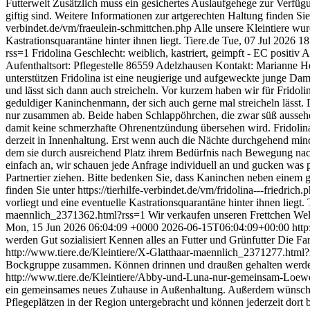
Futterwelt Zusätzlich muss ein gesichertes Auslaufgehege zur Verfügu
giftig sind. Weitere Informationen zur artgerechten Haltung finden Sie 
verbindet.de/vm/fraeulein-schmittchen.php Alle unsere Kleintiere wur
Kastrationsquarantäne hinter ihnen liegt.
Tiere.de
Tue, 07 Jul 2026 1
rss=1
Fridolina Geschlecht: weiblich, kastriert, geimpft - EC positiv 
Aufenthaltsort: Pflegestelle 86559 Adelzhausen Kontakt: Marianne He
unterstützen Fridolina ist eine neugierige und aufgeweckte junge Da
und lässt sich dann auch streicheln. Vor kurzem haben wir für Fridolin
geduldiger Kaninchenmann, der sich auch gerne mal streicheln lässt. D
nur zusammen ab. Beide haben Schlappöhrchen, die zwar süß aussehen
damit keine schmerzhafte Ohrenentzündung übersehen wird. Fridolina 
derzeit in Innenhaltung. Erst wenn auch die Nächte durchgehend mi
dem sie durch ausreichend Platz ihrem Bedürfnis nach Bewegung nac
einfach an, wir schauen jede Anfrage individuell an und gucken was 
Partnertier ziehen. Bitte bedenken Sie, dass Kaninchen neben einem 
finden Sie unter https://tierhilfe-verbindet.de/vm/fridolina---friedri
vorliegt und eine eventuelle Kastrationsquarantäne hinter ihnen liegt.
maennlich_2371362.html?rss=1
Wir verkaufen unseren Frettchen Wel
Mon, 15 Jun 2026 06:04:09 +0000
2026-06-15T06:04:09+00:00
htt
werden Gut sozialisiert Kennen alles an Futter und Grünfutter Die F
http://www.tiere.de/Kleintiere/X-Glatthaar-maennlich_2371277.html
Bockgruppe zusammen. Können drinnen und draußen gehalten werden
http://www.tiere.de/Kleintiere/Abby-und-Luna-nur-gemeinsam-Loe
ein gemeinsames neues Zuhause in Außenhaltung. Außerdem wünschen s
Pflegeplätzen in der Region untergebracht und können jederzeit dort