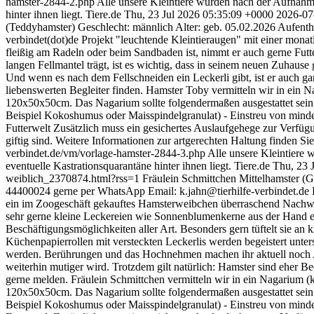
hamster-2844-2.php Alle unsere Kleintiere wurden nach der Aufnahme d
hinter ihnen liegt.
Tiere.de
Thu, 23 Jul 2026 05:35:09 +0000
2026-07
(Teddyhamster) Geschlecht: männlich Alter: geb. 05.02.2026 Aufentha
verbindet(dot)de Projekt "leuchtende Kleintieraugen" mit einer monat
fleißig am Radeln oder beim Sandbaden ist, nimmt er auch gerne Futt
langen Fellmantel trägt, ist es wichtig, dass in seinem neuen Zuhause
Und wenn es nach dem Fellschneiden ein Leckerli gibt, ist er auch 
liebenswerten Begleiter finden. Hamster Toby vermitteln wir in ein N
120x50x50cm. Das Nagarium sollte folgendermaßen ausgestattet sein
Beispiel Kokoshumus oder Maisspindelgranulat) - Einstreu von minde
Futterwelt Zusätzlich muss ein gesichertes Auslaufgehege zur Verfügu
giftig sind. Weitere Informationen zur artgerechten Haltung finden Sie 
verbindet.de/vm/vorlage-hamster-2844-3.php Alle unsere Kleintiere w
eventuelle Kastrationsquarantäne hinter ihnen liegt.
Tiere.de
Thu, 23 
weiblich_2370874.html?rss=1
Fräulein Schmittchen Mittelhamster (G
44400024 gerne per WhatsApp Email: k.jahn@tierhilfe-verbindet.de
ein im Zoogeschäft gekauftes Hamsterweibchen überraschend Nachwuch
sehr gerne kleine Leckereien wie Sonnenblumenkerne aus der Hand en
Beschäftigungsmöglichkeiten aller Art. Besonders gern tüftelt sie an k
Küchenpapierrollen mit versteckten Leckerlis werden begeistert unters
werden. Berührungen und das Hochnehmen machen ihr aktuell noch Angs
weiterhin mutiger wird. Trotzdem gilt natürlich: Hamster sind eher 
gerne melden. Fräulein Schmittchen vermitteln wir in ein Nagarium (
120x50x50cm. Das Nagarium sollte folgendermaßen ausgestattet sein
Beispiel Kokoshumus oder Maisspindelgranulat) - Einstreu von minde