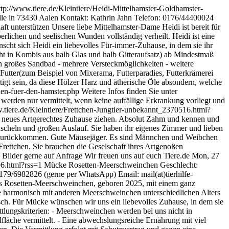
ttp://www.tiere.de/Kleintiere/Heidi-Mittelhamster-Goldhamster-
elle in 73430 Aalen Kontakt: Kathrin Jahn Telefon: 0176/44400024
ft unterstützen Unsere liebe Mittelhamster-Dame Heidi ist bereit für
rlichen und seelischen Wunden vollständig verheilt. Heidi ist eine
scht sich Heidi ein liebevolles Für-immer-Zuhause, in dem sie ihr
cht in Kombis aus halb Glas und halb Gitteraufsatz) ab Mindestmaß
n großes Sandbad - mehrere Versteckmöglichkeiten - weitere
utter(zum Beispiel von Mixerama, Futterparadies, Futterkrämerei
igt sein, da diese Hölzer Harz und ätherische Öle absondern, welche
hnen-fuer-den-hamster.php Weitere Infos finden Sie unter
 werden nur vermittelt, wenn keine auffällige Erkrankung vorliegt und
.tiere.de/Kleintiere/Frettchen-Jungtier-unbekannt_2370516.html?
re neues Artgerechtes Zuhause ziehen. Absolut Zahm und kennen und
uscheln und großen Auslauf. Sie haben ihr eigenes Zimmer und lieben
er zurückkommen. Gute Mäusejäger. Es sind Männchen und Weibchen
Frettchen. Sie brauchen die Geselschaft ihres Artgenoßen
 Bilder gerne auf Anfrage Wir freuen uns auf euch
Tiere.de
Mon, 27
96.html?rss=1
Mücke Rosetten-Meerschweinchen Geschlecht:
0179/6982826 (gerne per WhatsApp) Email: mail(at)tierhilfe-
zes Rosetten-Meerschweinchen, geboren 2025, mit einem ganz
ke harmonisch mit anderen Meerschweinchen unterschiedlichen Alters
ch. Für Mücke wünschen wir uns ein liebevolles Zuhause, in dem sie
lungskriterien: - Meerschweinchen werden bei uns nicht in
dfläche vermittelt. - Eine abwechslungsreiche Ernährung mit viel