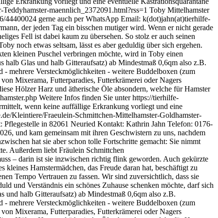
llige Erkrankung vorliegt und eine eventuelle Kastrationsquarantäne
ster-Teddyhamster-maennlich_2372091.html?rss=1
Toby Mittelhamster
76/44400024 gerne auch per WhatsApp Email: k(dot)jahn(at)tierhilfe-
ermann, der jeden Tag ein bisschen mutiger wird. Wenn er nicht gerade
iges Fell ist dabei kaum zu übersehen. So stolz er auch seinen
 Toby noch etwas seltsam, lässt es aber geduldig über sich ergehen.
kten kleinen Puschel verbringen möchte, wird in Toby einen
us halb Glas und halb Gitteraufsatz) ab Mindestmaß 0,6qm also z.B.
ad - mehrere Versteckmöglichkeiten - weitere Buddelboxen (zum
 von Mixerama, Futterparadies, Futterkrämerei oder Nagers
 diese Hölzer Harz und ätherische Öle absondern, welche für Hamster
amster.php Weitere Infos finden Sie unter https://tierhilfe-
ittelt, wenn keine auffällige Erkrankung vorliegt und eine
e.de/Kleintiere/Fraeulein-Schmittchen-Mittelhamster-Goldhamster-
: Pflegestelle in 82061 Neuried Kontakt: Kathrin Jahn Telefon: 0176-
.2026, und kam gemeinsam mit ihren Geschwistern zu uns, nachdem
schen hat sie aber schon tolle Fortschritte gemacht: Sie nimmt
te. Außerdem liebt Fräulein Schmittchen
muss – darin ist sie inzwischen richtig flink geworden. Auch gekürzte
iges kleines Hamstermädchen, das Freude daran hat, beschäftigt zu
en Tempo Vertrauen zu fassen. Wir sind zuversichtlich, dass sie
eduld und Verständnis ein schönes Zuhause schenken möchte, darf sich
as und halb Gitteraufsatz) ab Mindestmaß 0,6qm also z.B.
ad - mehrere Versteckmöglichkeiten - weitere Buddelboxen (zum
 von Mixerama, Futterparadies, Futterkrämerei oder Nagers