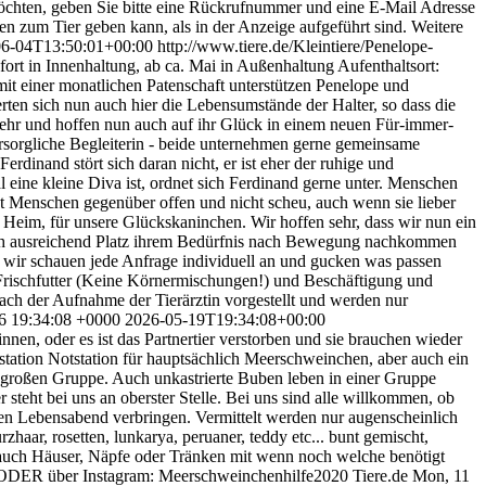
möchten, geben Sie bitte eine Rückrufnummer und eine E-Mail Adresse
ben zum Tier geben kann, als in der Anzeige aufgeführt sind. Weitere
06-04T13:50:01+00:00
http://www.tiere.de/Kleintiere/Penelope-
ofort in Innenhaltung, ab ca. Mai in Außenhaltung Aufenthaltsort:
mit einer monatlichen Patenschaft unterstützen Penelope und
rten sich nun auch hier die Lebensumstände der Halter, so dass die
ehr und hoffen nun auch auf ihr Glück in einem neuen Für-immer-
fürsorgliche Begleiterin - beide unternehmen gerne gemeinsame
rdinand stört sich daran nicht, er ist eher der ruhige und
eine kleine Diva ist, ordnet sich Ferdinand gerne unter. Menschen
ist Menschen gegenüber offen und nicht scheu, auch wenn sie lieber
 Heim, für unsere Glückskaninchen. Wir hoffen sehr, dass wir nun ein
urch ausreichend Platz ihrem Bedürfnis nach Bewegung nachkommen
, wir schauen jede Anfrage individuell an und gucken was passen
 Frischfutter (Keine Körnermischungen!) und Beschäftigung und
nach der Aufnahme der Tierärztin vorgestellt und werden nur
6 19:34:08 +0000
2026-05-19T19:34:08+00:00
nen, oder es ist das Partnertier verstorben und sie brauchen wieder
estation Notstation für hauptsächlich Meerschweinchen, aber auch ein
r großen Gruppe. Auch unkastrierte Buben leben in einer Gruppe
steht bei uns an oberster Stelle. Bei uns sind alle willkommen, ob
seinen Lebensabend verbringen. Vermittelt werden nur augenscheinlich
haar, rosetten, lunkarya, peruaner, teddy etc... bunt gemischt,
auch Häuser, Näpfe oder Tränken mit wenn noch welche benötigt
 ODER über Instagram: Meerschweinchenhilfe2020
Tiere.de
Mon, 11