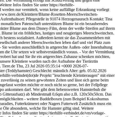
en. Die Vermittlung erfolgt mit Schutzvertrag und gegen eine
ere Infos finden Sie unter https://tierhilfe-
werden nur vermittelt, wenn keine auffällige Erkrankung vorliegt
/www.tiere.de/Kleintiere/Blume-Rosetten-Meerschweinchen-
ufenthaltsort: Pflegestelle in 91074 Herzogenaurach Kontakt: Tina
r monatlichen Patenschaft unterstützen Blume ist ein bezauberndes
nktier Blume aus dem Disney-Film, denn der weiße Streifen auf ihrem
 Blume ist ein fröhliches, lustiges und neugieriges Meerschweinchen.
ch bestens sozialisiert. Außerdem kennt sie das Zusammenleben mit
esellschaft anderer Meerschweinchen leben darf und viel Platz zum
- Sie werden ausschließlich in artgerechte Außen- oder Innenhaltung
m die Uhr setzen wir selbstverständlich voraus. - Vor der Vermittlung
robert hat und Sie ihr ein artgerechtes Zuhause schenken möchten,
e unsere Kleintiere wurden nach der Aufnahme der Tierärztin
.
Tiere.de
Thu, 23 Jul 2026 05:35:14 +0000
2026-07-
er (Teddyhamster) Geschlecht: männlich Alter: geb. 05.02.2026
rhilfe-verbindet(dot)de Projekt "leuchtende Kleintieraugen" mit einer
 zuverlässig zu seinen gewohnten Zeiten und lässt sich gerne beim
asst werden möchte er noch nicht so gerne, bei der Fellpflege
Tempo ankommen darf. Wer gibt dem liebenswerten Hamsterbub die
lb Gitteraufsatz) ab Mindestmaß 0,6qm also z.B. 120x50x50cm. Das
eckmöglichkeiten - weitere Buddelboxen (zum Beispiel Kokoshumus
aradies, Futterkrämerei oder Nagers Futterwelt Zusätzlich muss ein
e Öle absondern, welche für Hamster giftig sind. Weitere
Infos finden Sie unter https://tierhilfe-verbindet.de/vm/vorlage-