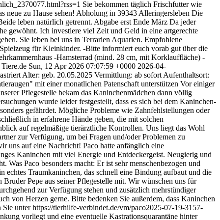
nnlich_2370077.html?rss=1
Sie bekommen täglich Frischfutter wie
das neue zu Hause sehen! Abholung in 39343 Alleringersleben Die
 Beide leben natürlich getrennt. Abgabe erst Ende März Da jeder
gewöhnt. Ich investiere viel Zeit und Geld in eine artgerechte
eben. Sie leben bei uns in Terrarien Aquarien. Empfohlene
pielzeug für Kleinkinder. -Bitte informiert euch vorab gut über die
-Mehrkammernhaus -Hamsterrad (mind. 28 cm, mit Korklauffläche) -
Tiere.de
Sun, 12 Apr 2026 07:07:59 +0000
2026-04-
striert Alter: geb. 20.05.2025 Vermittlung: ab sofort Aufenthaltsort:
tieraugen" mit einer monatlichen Patenschaft unterstützen Vor einiger
unserer Pflegestelle bekam das Kaninchenmädchen dann völlig
rsuchungen wurde leider festgestellt, dass es sich bei dem Kaninchen-
besonders gefährdet. Mögliche Probleme wie Zahnfehlstellungen oder
hließlich in erfahrene Hände geben, die mit solchen
lick auf regelmäßige tierärztliche Kontrollen. Uns liegt das Wohl
partner zur Verfügung, um bei Fragen und/oder Problemen zu
r uns auf eine Nachricht! Paco hatte anfänglich eine
 junges Kaninchen mit viel Energie und Entdeckergeist. Neugierig und
icht. Was Paco besonders macht: Er ist sehr menschenbezogen und
 ein echtes Traumkaninchen, das schnell eine Bindung aufbaut und die
Bruder Pepe aus seiner Pflegestelle mit. Wir wünschen uns für
rchgehend zur Verfügung stehen und zusätzlich mehrstündiger
h auch von Herzen gerne. Bitte bedenken Sie außerdem, dass Kaninchen
 Sie unter https://tierhilfe-verbindet.de/vm/paco2025-07-19-3157-
nkung vorliegt und eine eventuelle Kastrationsquarantäne hinter