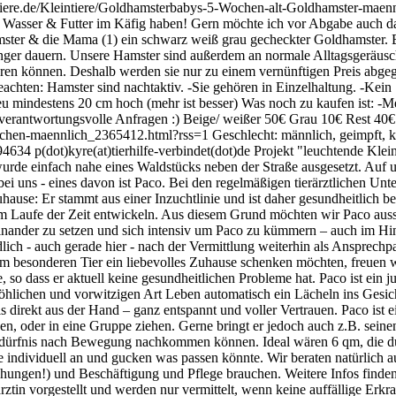
tiere.de/Kleintiere/Goldhamsterbabys-5-Wochen-alt-Goldhamster-mae
nd Wasser & Futter im Käfig haben! Gern möchte ich vor Abgabe auch 
dhamster & die Mama (1) ein schwarz weiß grau gecheckter Goldhamster.
er dauern. Unsere Hamster sind außerdem an normale Alltagsgeräusche 
ren können. Deshalb werden sie nur zu einem vernünftigen Preis abgeg
chten: Hamster sind nachtaktiv. -Sie gehören in Einzelhaltung. -Kein S
reu mindestens 20 cm hoch (mehr ist besser) Was noch zu kaufen ist: 
d verantwortungsvolle Anfragen :) Beige/ weißer 50€ Grau 10€ Rest 40€
inchen-maennlich_2365412.html?rss=1
Geschlecht: männlich, geimpft, ka
634 p(dot)kyre(at)tierhilfe-verbindet(dot)de Projekt "leuchtende Klein
rde einfach nahe eines Waldstücks neben der Straße ausgesetzt. Auf 
 uns - eines davon ist Paco. Bei den regelmäßigen tierärztlichen Unte
uhause: Er stammt aus einer Inzuchtlinie und ist daher gesundheitlich 
m Laufe der Zeit entwickeln. Aus diesem Grund möchten wir Paco aussc
einander zu setzen und sich intensiv um Paco zu kümmern – auch im Hinb
lich - auch gerade hier - nach der Vermittlung weiterhin als Ansprech
m besonderen Tier ein liebevolles Zuhause schenken möchten, freuen wi
, so dass er aktuell keine gesundheitlichen Probleme hat. Paco ist ein
fröhlichen und vorwitzigen Art Leben automatisch ein Lächeln ins Ges
lis direkt aus der Hand – ganz entspannt und voller Vertrauen. Paco ist
oder in eine Gruppe ziehen. Gerne bringt er jedoch auch z.B. seinen 
Bedürfnis nach Bewegung nachkommen können. Ideal wären 6 qm, die du
age individuell an und gucken was passen könnte. Wir beraten natürlic
chungen!) und Beschäftigung und Pflege brauchen. Weitere Infos finden
tin vorgestellt und werden nur vermittelt, wenn keine auffällige Erkra