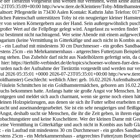
er Tierärztin vorgestellt und werden nur vermittelt, wenn keine auffä
-23T05:35:09+00:00
http://www.tiere.de/Kleintiere/Toby-Mittelham
ltsort: Pflegestelle in 73430 Aalen Kontakt: Kathrin Jahn Telefon: 01
lichen Patenschaft unterstützen Toby ist ein neugieriger kleiner Hamst
er von seinen Körnergebern aus der Hand. Sein außergewöhnlich puschel
 großer Wert auf die Fellpflege gelegt wird. Angefasst zu werden findet
ganz bestimmt nicht nachtragend. Wer seine Abende mit einem aufgewec
agarium (keine Vermittlung in Gitterkäfige und auch nicht in Kombis a
: - ein Laufrad mit mindestens 30 cm Durchmesser - ein großes Sandb
stens 25cm - ein Mehrkammernhaus - artgerechtes Futter(zum Beispiel
ng stehen. Das Zubehör darf nicht aus Nadelhölzern gefertigt sein, da
hier: https://tierhilfe-verbindet.de/de/topics/schoener-wohnen-fuer-den-h
urden nach der Aufnahme der Tierärztin vorgestellt und werden nur verm
Jul 2026 05:35:01 +0000
2026-07-23T05:35:01+00:00
http://www.tier
oldhamster) Geschlecht: weiblich Alter: geb. 16.02.2026 Aufenthaltsort
 Fräulein Schmittchen ist ein Goldhamstermädchen, geboren am 16.02
s bekommen hatte. Anfangs hatte sie große Angst vor Menschen. Inzwi
tgegen und meldet sich auch charmant, wenn sie gerne noch einen hät
leinen Holzspielzeugen, aus denen sie sich ihr Futter selbst erarbeiten 
ucht und auseinandergearbeitet. Sie ist ein sehr neugieriges und fleiß
t, deshalb sucht sie Menschen, die ihr die Zeit geben, in ihrem eigen
Beobachtungstiere und keine Kuscheltiere. Wer der kleinen Dame mit G
keine Vermittlung in Gitterkäfige und auch nicht in Kombis aus halb Gl
: - ein Laufrad mit mindestens 30 cm Durchmesser - ein großes Sandb
stens 25cm - ein Mehrkammernhaus - artgerechtes Futter(zum Beispiel