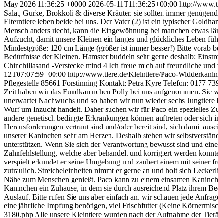
May 2026 11:36:25 +0000
2026-05-11T11:36:25+00:00
http://www.
Salat, Gurke, Brokkoli & diverse Kräuter. sie sollten immer genüge
Elterntiere leben beide bei uns. Der Vater (2) ist ein typischer Gol
Mensch anders riecht, kann die Eingewöhnung bei manchen etwas läng
Aufzucht, damit unsere Kleinen ein langes und glückliches Leben füh
Mindestgröße: 120 cm Länge (größer ist immer besser!) Bitte vorab bea
Bedürfnisse der Kleinen. Hamster buddeln sehr gerne deshalb: Einst
Chinchillasand -Verstecke mind 4 Ich freue mich auf freundliche un
12T07:07:59+00:00
http://www.tiere.de/Kleintiere/Paco-Widderkan
Pflegestelle 85661 Forstinning Kontakt: Petra Kyre Telefon: 0177 7394
Zeit haben wir das Fundkaninchen Polly bei uns aufgenommen. Sie wu
unerwartet Nachwuchs und so haben wir nun wieder sechs Jungtiere bei
Wurf um Inzucht handelt. Daher suchen wir für Paco ein spezielles Z
andere genetisch bedingte Erkrankungen können auftreten oder sich i
Herausforderungen vertraut sind und/oder bereit sind, sich damit aus
unserer Kaninchen sehr am Herzen. Deshalb stehen wir selbstverständ
unterstützen. Wenn Sie sich der Verantwortung bewusst sind und eine
Zahnfehlstellung, welche aber behandelt und korrigiert werden konnte
verspielt erkundet er seine Umgebung und zaubert einem mit seiner 
zutraulich. Streicheleinheiten nimmt er gerne an und holt sich Lecker
Nähe zum Menschen genießt. Paco kann zu einem einsamen Kaninchen, 
Kaninchen ein Zuhause, in dem sie durch ausreichend Platz ihrem 
Auslauf. Bitte rufen Sie uns aber einfach an, wir schauen jede Anfr
eine jährliche Impfung benötigen, viel Frischfutter (Keine Körnermis
3180.php Alle unsere Kleintiere wurden nach der Aufnahme der Tierärz