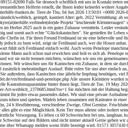
09151-82690 Falls Sie dennoch schriftlich mit uns in Kontakt treten 
enamtlichen Helferin erstellt, die Ihnen leider keinerlei weitere Anga
ierhilfe-franken.de.
Tiere.de
Thu, 04 Jun 2026 13:50:01 +0000
2026-
ännlich/weiblich, geimpft, kastriert Alter: geb. 2022 Vermittlung: ab s
re(at)tierhilfe-verbindet(dot)de Projekt "leuchtende Kleintieraugen" 
en im Herbst 2025 auch in ein gutes Zuhause vermitteln. Leider verände
ig und somit auch echte "Glückskaninchen". Sie genießen ihr Leben s
ie Chefin ist. Für ihren Freund Ferdinand ist sie eine liebevolle und 
jedoch zu bunt wird, zeigt sie Ferdinand auch, wer die Hosen anhat. Fe
nwart fühlt sich Ferdinand einfach wohl. Auch wenn Penelope manchmal 
der kleine Mann auch schon mal erweichen und holt es sich ab. Penelope 
n und wir sie nicht trennen möchten, wünschen wir uns ein gemeinsames
en können. Wir wünschen uns für Kaninchen ein Zuhause, in dem sie d
zusätzlich mehrstündiger Auslauf. Bitte rufen Sie uns aber einfach an
 Sie außerdem, dass Kaninchen eine jährliche Impfung benötigen, viel
rbindet.de/vm/ferdinand-und-penelope.php Alle unsere Kleintiere wurden 
lle Kastrationsquarantäne hinter ihnen liegt.
Tiere.de
Tue, 19 May 202
cher-Art-weiblich_2370685.html?rss=1
Sie möchten mit der Haltung begin
stimmt für jeden etwas passendes dabei. Wir sind eine private Aufnahm
z zum toben und spielen. Mädels leben zusammen mit Kastraten in eine
ün, 24 h Heufütterung, verschiedene Zweige, Obst Gemüse. Frischfutter 
r alles gibt es eine Möglichkeit. Kein Tier muss alleine oder isoliert 
rztliche Versorgung. Es leben ca 60 Schweinchen bei uns, langhaar, kurz
Schweine auf den Bildern sind nicht immer aktuell Gerne geben wir 
erne über Whatsapp melden wenn Hilfe benötigt wird. 01573 3057430