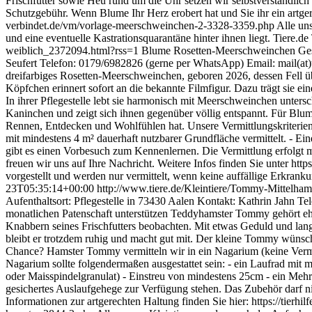
Frischfutter sowie Heu rund um die Uhr setzen wir selbstverständlich
Schutzgebühr. Wenn Blume Ihr Herz erobert hat und Sie ihr ein artgere
verbindet.de/vm/vorlage-meerschweinchen-2-3328-3359.php Alle unsere
und eine eventuelle Kastrationsquarantäne hinter ihnen liegt.
Tiere.de
weiblich_2372094.html?rss=1
Blume Rosetten-Meerschweinchen Gesch
Seufert Telefon: 0179/6982826 (gerne per WhatsApp) Email: mail(at)ti
dreifarbiges Rosetten-Meerschweinchen, geboren 2026, dessen Fell ü
Köpfchen erinnert sofort an die bekannte Filmfigur. Dazu trägt sie e
In ihrer Pflegestelle lebt sie harmonisch mit Meerschweinchen unter
Kaninchen und zeigt sich ihnen gegenüber völlig entspannt. Für Blum
Rennen, Entdecken und Wohlfühlen hat. Unsere Vermittlungskriterien:
mit mindestens 4 m² dauerhaft nutzbarer Grundfläche vermittelt. - Ei
gibt es einen Vorbesuch zum Kennenlernen. Die Vermittlung erfolgt 
freuen wir uns auf Ihre Nachricht. Weitere Infos finden Sie unter ht
vorgestellt und werden nur vermittelt, wenn keine auffällige Erkrankun
23T05:35:14+00:00
http://www.tiere.de/Kleintiere/Tommy-Mittelh
Aufenthaltsort: Pflegestelle in 73430 Aalen Kontakt: Kathrin Jahn Te
monatlichen Patenschaft unterstützen Teddyhamster Tommy gehört eher
Knabbern seines Frischfutters beobachten. Mit etwas Geduld und l
bleibt er trotzdem ruhig und macht gut mit. Der kleine Tommy wünsc
Chance? Hamster Tommy vermitteln wir in ein Nagarium (keine Vermi
Nagarium sollte folgendermaßen ausgestattet sein: - ein Laufrad mi
oder Maisspindelgranulat) - Einstreu von mindestens 25cm - ein Mehr
gesichertes Auslaufgehege zur Verfügung stehen. Das Zubehör darf nic
Informationen zur artgerechten Haltung finden Sie hier: https://tierhi