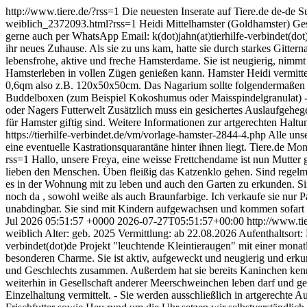
http://www.tiere.de/?rss=1
Die neuesten Inserate auf Tiere.de
de-de
S
weiblich_2372093.html?rss=1
Heidi Mittelhamster (Goldhamster) Ges
gerne auch per WhatsApp Email: k(dot)jahn(at)tierhilfe-verbindet(dot)
ihr neues Zuhause. Als sie zu uns kam, hatte sie durch starkes Gitte
lebensfrohe, aktive und freche Hamsterdame. Sie ist neugierig, nimm
Hamsterleben in vollen Zügen genießen kann. Hamster Heidi vermittel
0,6qm also z.B. 120x50x50cm. Das Nagarium sollte folgendermaßen au
Buddelboxen (zum Beispiel Kokoshumus oder Maisspindelgranulat) - 
oder Nagers Futterwelt Zusätzlich muss ein gesichertes Auslaufgeheg
für Hamster giftig sind. Weitere Informationen zur artgerechten Haltun
https://tierhilfe-verbindet.de/vm/vorlage-hamster-2844-4.php Alle un
eine eventuelle Kastrationsquarantäne hinter ihnen liegt.
Tiere.de
Mon,
rss=1
Hallo, unsere Freya, eine weisse Frettchendame ist nun Mutte
lieben den Menschen. Üben fleißig das Katzenklo gehen. Sind regelmä
es in der Wohnung mit zu leben und auch den Garten zu erkunden. 
noch da , sowohl weiße als auch Braunfarbige. Ich verkaufe sie nur 
unabdingbar. Sie sind mit Kindern aufgewachsen und kommen sofart an
Jul 2026 05:51:57 +0000
2026-07-27T05:51:57+00:00
http://www.t
weiblich Alter: geb. 2025 Vermittlung: ab 22.08.2026 Aufenthaltsort:
verbindet(dot)de Projekt "leuchtende Kleintieraugen" mit einer mon
besonderen Charme. Sie ist aktiv, aufgeweckt und neugierig und erku
und Geschlechts zusammen. Außerdem hat sie bereits Kaninchen kenne
weiterhin in Gesellschaft anderer Meerschweinchen leben darf und g
Einzelhaltung vermittelt. - Sie werden ausschließlich in artgerechte