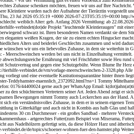
 voraus. - Vor der Vermittlung gibt es einen Vorbesuch zum Kennenlern
chtes Zuhause schenken möchten, freuen wir uns auf Ihre Nachricht. Weit
 Kleintiere wurden nach der Aufnahme der Tierärztin vorgestellt und 
Thu, 23 Jul 2026 05:35:19 +0000
2026-07-23T05:35:19+00:00
http:/
lecht: weiblich Alter: geb. Anfang 2026 Vermittlung: ab 22.08.2026 A
erhilfe-verbindet(dot)de Projekt "leuchtende Kleintieraugen" mit eine
berwiegend schwarz ist. Ihren besonderen Namen verdankt sie dem Sti
inen eleganten weißen Kragen, der sie zu einem echten Hingucker macht.
schiedlichen Alters und beiderlei Geschlechts zusammen und wird dadur
e wünschen wir uns ein liebevolles Zuhause, in dem sie weiterhin in G
 - Meerschweinchen werden bei uns nicht in Einzelhaltung vermittelt. 
ne abwechslungsreiche Ernährung mit viel Frischfutter sowie Heu rund u
mit Schutzvertrag und gegen eine Schutzgebühr. Wenn Blume Ihr Herz e
tps://tierhilfe-verbindet.de/vm/vorlage-meerschweinchen-2-3328.php All
g vorliegt und eine eventuelle Kastrationsquarantäne hinter ihnen liegt
amster-Teddyhamster-maennlich_2372092.html?rss=1
Tommy Mittelhamst
lefon: 0176/44400024 gerne auch per WhatsApp Email: k(dot)jahn(at)tie
 zu den schüchternen Vertretern seiner Art. Jeden Abend zeigt er sich
angsamen Bewegungen nimmt Tommy auch Leckerchen aus der Hand. Angef
ht sich ein verständnisvolles Zuhause, in dem er in seinem eigenen 
ttlung in Gitterkäfige und auch nicht in Kombis aus halb Glas und ha
t mindestens 30 cm Durchmesser - ein großes Sandbad - mehrere Verst
kammernhaus - artgerechtes Futter(zum Beispiel von Mixerama, Futterp
ht aus Nadelhölzern gefertigt sein, da diese Hölzer Harz und ätherisch
lfe-verbindet.de/de/topics/schoener-wohnen-fuer-den-hamster.php Weitere 