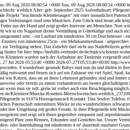
un, 09 Aug 2026 08:00:54 +0000
Sun, 09 Aug 2026 08:00:54 +0000
h
chlecht: weiblich Alter: geb. September 2025 Aufenthaltsort: Pflegest
de Projekt "leuchtende Kleintieraugen" mit einer monatlichen Patenscha
rnagen Verletzungen rund ums Mäulchen. Zum Glück sind heute alle körpe
t Futter aus der Hand und zeigt großes Interesse am Menschen. Nun wün
n wir in ein Nagarium (keine Vermittlung in Gitterkäfige und auch ni
sgestattet sein: - ein Laufrad mit mindestens 30 cm Durchmesser - ei
Einstreu von mindestens 25cm - ein Mehrkammernhaus - artgerechtes F
e zur Verfügung stehen. Das Zubehör darf nicht aus Nadelhölzern gefert
g finden Sie hier: https://tierhilfe-verbindet.de/de/topics/schoener-wo
sere Kleintiere wurden nach der Aufnahme der Tierärztin vorgestellt und
 27 Jul 2026 05:53:40 +0000
2026-07-27T05:53:40+00:00
http://www
r geworden. 9 wunderbare gesunde Babys sind nun da und dürfen in ih
ßig entwurmt und freuen sich auf ein Zuhause mit viel Spiel, Spaß, k
Sind wie Katzen, dass sie an ihren Lebensort gebunden sind und imm
Paarweise oder bereits zu einem vorhandenem am besten gleichaltrigem 
 wenn man sie ruft. gerne ist vorher auch eine Besichtigung möglich.
iere.de/Kleintiere/Muecke-Rosetten-Meerschweinchen-weiblich_23720
 Pflegestelle in 91074 Herzogenaurach Kontakt: Tina Seufert Telefon: 
atlichen Patenschaft unterstützen Mücke ist ein wunderschönes schwar
ndet ihre Umgebung mit großer Freude. In ihrer Pflegestelle lebt Müc
ngelernt und zeigt sich ihnen gegenüber entspannt und unproblematis
enügend Platz zum Rennen, Erkunden und Genießen hat. Unsere Vermitt
 Außen- oder Innenhaltung mit mindestens 4 m² dauerhaft nutzbarer Grun