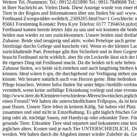
Weitere Tel.-Nummern: Tel.: 09152-921890 Tel.: 0911-7849608 Tel.: 
in Ihrer Nachricht an. Vielen Dank. Diese Anzeige wurde von einer ehr
Tiere in der Region und Informationen über uns finden Sie auf: www.t
Ferdinand-Zwergwidder-weiblich_2369265.html?rss=1
Geschlecht: m
85661 Forstinning Kontakt: Petra Kyre Telefon: 0177 7394634 p(dot)ky
Ferdinand kamen bereits letztes Jahr zu uns und wir konnten die beid
beiden nun wieder zu uns zurückkommen. Unsere beiden sind dreifarb
Zuhause. Beide sind neugierig und aktiv, wobei Penelope auch gerne d
Streifzüge durchs Gehege und kuscheln viel. Wenn es der kleinen Lady 
zurückhaltende Part. Penelope gibt ihm Sicherheit und in ihrer Gege
braucht Ferdinand nicht wirklich, aber für ein Leckerlie lässt sich 
ihr eigenes Ding mit Ferdinand macht. Da die beiden sich sehr liebe
Zuhause finden, wo beide sich einleben und auch langfristig bleib
können. Ideal wären 6 qm, die durchgehend zur Verfügung stehen und 
könnte. Wir beraten natürlich auch von Herzen gerne. Bitte bedenken
Pflege brauchen. Weitere Infos finden Sie unter https://tierhilfe-ve
vermittelt, wenn keine auffällige Erkrankung vorliegt und eine eventue
http://www.tiere.de/Kleintiere/verschiedene-Meerschweinchen-jegli
einen Freund? Wir haben die unterschiedlichsten Fellpopos, da ist be
paar Hasen. Unsere Tiere leben in keinem Käfig. Sie haben viel Plat
zusammen und sind nicht in Einzelhaltung. Es gibt täglich frisches Gr
jung oder alt, trächtige Sauen, mit Handycap oder erkrankte Tiere. Fü
gesunde Tiere. Erkrankte Tiere sind separiert und bekommen eine tierä
jeglichen alters. Kosten sind je nach Tier UNTERSCHIEDLICH.. Die 
werden. Wir haben durch die Abgaben immer wieder Zubehör da. G