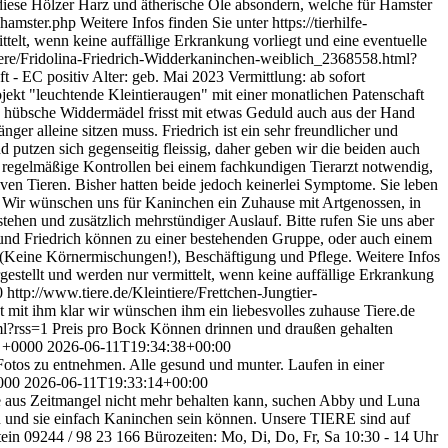
 diese Hölzer Harz und ätherische Öle absondern, welche für Hamster
amster.php Weitere Infos finden Sie unter https://tierhilfe-
telt, wenn keine auffällige Erkrankung vorliegt und eine eventuelle
tiere/Fridolina-Friedrich-Widderkaninchen-weiblich_2368558.html?
ft - EC positiv Alter: geb. Mai 2023 Vermittlung: ab sofort
ekt "leuchtende Kleintieraugen" mit einer monatlichen Patenschaft
Das hübsche Widdermädel frisst mit etwas Geduld auch aus der Hand
ger alleine sitzen muss. Friedrich ist ein sehr freundlicher und
d putzen sich gegenseitig fleissig, daher geben wir die beiden auch
 regelmäßige Kontrollen bei einem fachkundigen Tierarzt notwendig,
ven Tieren. Bisher hatten beide jedoch keinerlei Symptome. Sie leben
 Wir wünschen uns für Kaninchen ein Zuhause mit Artgenossen, in
hen und zusätzlich mehrstündiger Auslauf. Bitte rufen Sie uns aber
a und Friedrich können zu einer bestehenden Gruppe, oder auch einem
r (Keine Körnermischungen!), Beschäftigung und Pflege. Weitere Infos
orgestellt und werden nur vermittelt, wenn keine auffällige Erkrankung
0
http://www.tiere.de/Kleintiere/Frettchen-Jungtier-
 mit ihm klar wir wünschen ihm ein liebesvolles zuhause
Tiere.de
ml?rss=1
Preis pro Bock Können drinnen und draußen gehalten
8 +0000
2026-06-11T19:34:38+00:00
otos zu entnehmen. Alle gesund und munter. Laufen in einer
000
2026-06-11T19:33:14+00:00
e aus Zeitmangel nicht mehr behalten kann, suchen Abby und Luna
n und sie einfach Kaninchen sein können. Unsere TIERE sind auf
tein 09244 / 98 23 166 Bürozeiten: Mo, Di, Do, Fr, Sa 10:30 - 14 Uhr