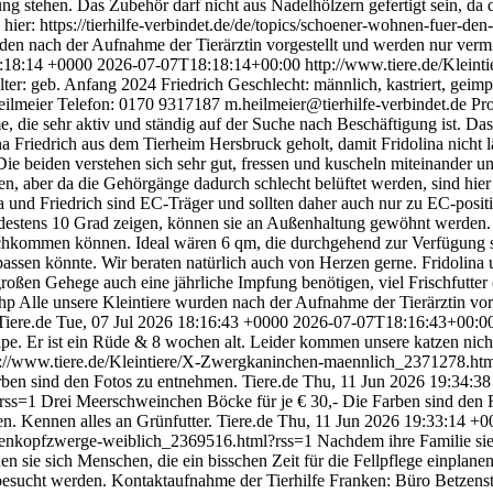
ng stehen. Das Zubehör darf nicht aus Nadelhölzern gefertigt sein, da
hier: https://tierhilfe-verbindet.de/de/topics/schoener-wohnen-fuer-den-h
den nach der Aufnahme der Tierärztin vorgestellt und werden nur vermit
8:18:14 +0000
2026-07-07T18:18:14+00:00
http://www.tiere.de/Klein
Alter: geb. Anfang 2024 Friedrich Geschlecht: männlich, kastriert, geimp
ilmeier Telefon: 0170 9317187 m.heilmeier@tierhilfe-verbindet.de Proj
me, die sehr aktiv und ständig auf der Suche nach Beschäftigung ist. 
a Friedrich aus dem Tierheim Hersbruck geholt, damit Fridolina nicht län
ie beiden verstehen sich sehr gut, fressen und kuscheln miteinander un
, aber da die Gehörgänge dadurch schlecht belüftet werden, sind hier
und Friedrich sind EC-Träger und sollten daher auch nur zu EC-positi
ndestens 10 Grad zeigen, können sie an Außenhaltung gewöhnt werden.
hkommen können. Ideal wären 6 qm, die durchgehend zur Verfügung ste
passen könnte. Wir beraten natürlich auch von Herzen gerne. Fridolin
großen Gehege auch eine jährliche Impfung benötigen, viel Frischfutte
ch.php Alle unsere Kleintiere wurden nach der Aufnahme der Tierärztin v
Tiere.de
Tue, 07 Jul 2026 18:16:43 +0000
2026-07-07T18:16:43+00:0
pe. Er ist ein Rüde & 8 wochen alt. Leider kommen unsere katzen nicht
p://www.tiere.de/Kleintiere/X-Zwergkaninchen-maennlich_2371278.ht
arben sind den Fotos zu entnehmen.
Tiere.de
Thu, 11 Jun 2026 19:34:3
?rss=1
Drei Meerschweinchen Böcke für je € 30,- Die Farben sind den F
. Kennen alles an Grünfutter.
Tiere.de
Thu, 11 Jun 2026 19:33:14 +0
wenkopfzwerge-weiblich_2369516.html?rss=1
Nachdem ihre Familie si
ie sich Menschen, die ein bisschen Zeit für die Fellpflege einplane
 besucht werden. Kontaktaufnahme der Tierhilfe Franken: Büro Betzens