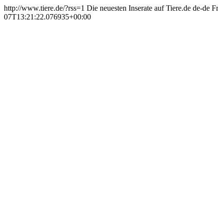
http://www.tiere.de/?rss=1
Die neuesten Inserate auf Tiere.de
de-de
F
07T13:21:22.076935+00:00