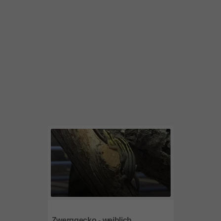
95615
Bayern
Zwerggecko - weiblich