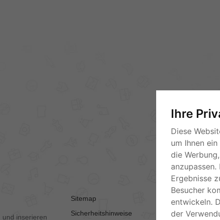
Ihre Pri
Diese Websit
um Ihnen ein
die Werbung, 
anzupassen. 
Ergebnisse z
Besucher ko
Sitemap
AGB
entwickeln. 
der Verwend
Sicherheitshinweise
Kontakt
 und inserieren