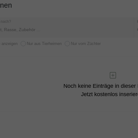
nnen
 nach?
e anzeigen
Nur aus Tierheimen
Nur vom Züchter
Noch keine Einträge in dieser 
Jetzt kostenlos inserier