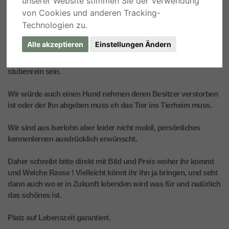
unserer Website stimmen Sie der Verwendung
Listenhund und keine Terrier.
von Cookies und anderen Tracking-
Technologien zu.
Er sollte auf jeden Fall Kinderlieb ( kinder 10, 3 und 2 ) sein und
gehorsam wie grundkomandos kenne, da er/sie auch mit auf die
Alle akzeptieren
Einstellungen Ändern
Arbeit geht und auch sonst überall dabei sein soll, aber auch
mal alleine bleiben ( welches aber selten der Fall sein wird ) und
stubenrein sein.
Wir würde auch einen Hund nehmen deren Besitzer verstorben
ist oder der Ihn abgeben muss eh das Tier ins Tierheim muss.
Wir sind aus Iserlohn aber leider nicht mobil, persönliches
kennenlernen ausdrücklich erwünscht.
Daher schreibt bitte direkt mit Bild und Preis woher ihr kommt
und Welche Rasse ! Vielleicht könnt ihr ihn ja bringen, und seht
dann auch wo er in Zukunft lebenden wird was für und natürlich
das schönes ist.
Platz auf Lebenszeit garantiert.