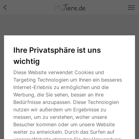
Ihre Privatsphäre ist uns
wichtig
00000 - Rüde
Nordrhein-Westfalen
vor 2 Jahren
Diese Website verwendet Cookies und
Targeting Technologien um Ihnen ein besseres
400,00 €
Internet-Erlebnis zu ermöglichen und die
Werbung, die Sie sehen, besser an Ihre
Beschreibung
Details
Anbieter
Bedürfnisse anzupassen. Diese Technologien
nutzen wir außerdem um Ergebnisse zu
Hallo, 😊
messen, um zu verstehen, woher unsere
Besucher kommen oder um unsere Website
wir eine Fünf Köpfige Familie, mit Jahrelanger Hundeerfhrung
weiter zu entwickeln. Durch das Surfen auf
sucht eine lieben ruhigen Mischlinges Hund 30-40 cm Kein