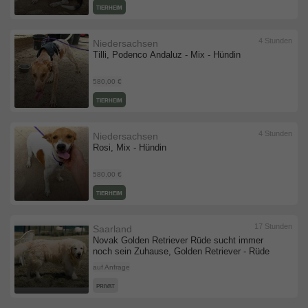
TIERHEIM
4 Stunden
Niedersachsen
Tilli, Podenco Andaluz - Mix - Hündin
580,00 €
TIERHEIM
4 Stunden
Niedersachsen
Rosi, Mix - Hündin
580,00 €
TIERHEIM
17 Stunden
Saarland
Novak Golden Retriever Rüde sucht immer
noch sein Zuhause, Golden Retriever - Rüde
auf Anfrage
PRIVAT