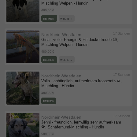
Mischling Welpen - Hündin
480,00 €
TIERHEIM
WELPE
17 Stunden
Nordrhein-Westfalen
Gina - voller Energie & Entdeckerfreude 🧐,
Mischling Welpen - Hündin
480,00 €
TIERHEIM
WELPE
17 Stunden
Nordrhein-Westfalen
Valia - anhänglich, aufmerksam kooperativ☺️,
Mischling - Hündin
480,00 €
TIERHEIM
17 Stunden
Nordrhein-Westfalen
Jenni - freundlich, lernwillig sehr aufmerksam
💖, Schäferhund-Mischling - Hündin
500,00 €