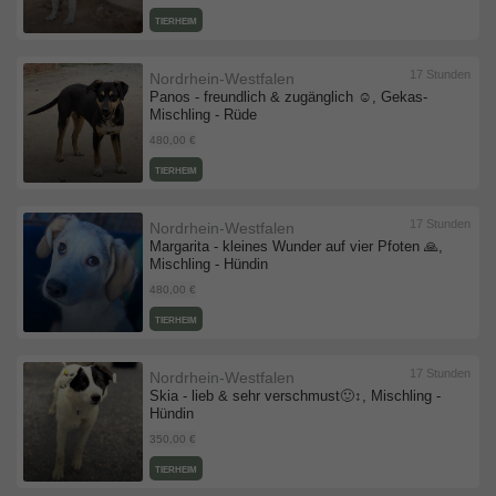
TIERHEIM
17 Stunden
Nordrhein-Westfalen
Panos - freundlich & zugänglich ☺️, Gekas-
Mischling - Rüde
480,00 €
TIERHEIM
17 Stunden
Nordrhein-Westfalen
Margarita - kleines Wunder auf vier Pfoten 🙏,
Mischling - Hündin
480,00 €
TIERHEIM
17 Stunden
Nordrhein-Westfalen
Skia - lieb & sehr verschmust🙂‍↕️, Mischling -
Hündin
350,00 €
TIERHEIM