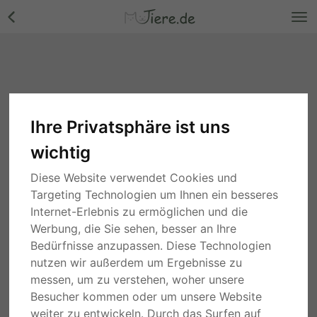
Ihre Privatsphäre ist uns
Hunde
wichtig
Suche
Diese Website verwendet Cookies und
Targeting Technologien um Ihnen ein besseres
4 Stunden
Niedersachsen
Internet-Erlebnis zu ermöglichen und die
Sami, Podenco Andaluz - Mix - Hündin
Werbung, die Sie sehen, besser an Ihre
580,00 €
Bedürfnisse anzupassen. Diese Technologien
nutzen wir außerdem um Ergebnisse zu
TIERHEIM
messen, um zu verstehen, woher unsere
Besucher kommen oder um unsere Website
4 Stunden
Niedersachsen
Mara, Podenco Andaluz - Mix - Hündin
weiter zu entwickeln. Durch das Surfen auf