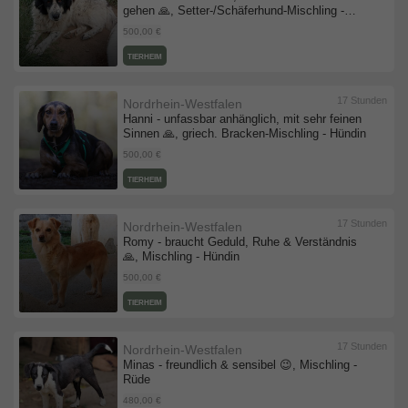
gehen 🙏, Setter-/Schäferhund-Mischling -
Hündin
500,00 €
TIERHEIM
17 Stunden
Nordrhein-Westfalen
Hanni - unfassbar anhänglich, mit sehr feinen
Sinnen 🙏, griech. Bracken-Mischling - Hündin
500,00 €
TIERHEIM
17 Stunden
Nordrhein-Westfalen
Romy - braucht Geduld, Ruhe & Verständnis
🙏, Mischling - Hündin
500,00 €
TIERHEIM
17 Stunden
Nordrhein-Westfalen
Minas - freundlich & sensibel 😉, Mischling -
Rüde
480,00 €