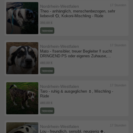
17 Stunden
Nordrhein-Westfalen
Theo - anhänglich, menschenbezogen, sehr
liebevoll 💞, Kokoni-Mischling - Rüde
350,00 €
TIERHEIM
17 Stunden
Nordrhein-Westfalen
Mato - ‼️sensibler, treuer Begleiter ‼️ sucht
DRINGEND PS oder eigenes Zuhause,
Mischling - Rüde
480,00 €
TIERHEIM
17 Stunden
Nordrhein-Westfalen
Taro - ruhig & ausgeglichen 🌷, Mischling -
Rüde
480,00 €
TIERHEIM
17 Stunden
Nordrhein-Westfalen
Lou - freundlich, sensibl, neugierig 🍀,