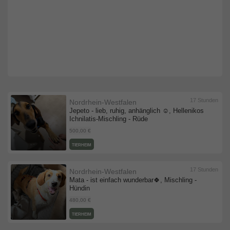
17 Stunden
Nordrhein-Westfalen
Jepeto - lieb, ruhig, anhänglich ☺️, Hellenikos
Ichnilatis-Mischling - Rüde
500,00 €
TIERHEIM
17 Stunden
Nordrhein-Westfalen
Mata - ist einfach wunderbar🍀, Mischling -
Hündin
480,00 €
TIERHEIM