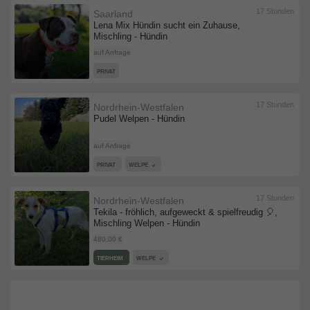
17 Stunden
Saarland
Lena Mix Hündin sucht ein Zuhause,
Mischling - Hündin
auf Anfrage
PRIVAT
17 Stunden
Nordrhein-Westfalen
Pudel Welpen - Hündin
auf Anfrage
PRIVAT
WELPE
17 Stunden
Nordrhein-Westfalen
Tekila - fröhlich, aufgeweckt & spielfreudig 🎈,
Mischling Welpen - Hündin
480,00 €
TIERHEIM
WELPE