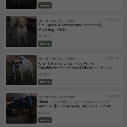
TIERHEIM
17 Stunden
Nordrhein-Westfalen
Tim - genießt gemeinsame Momente😚,
Mischling - Rüde
480,00 €
TIERHEIM
17 Stunden
Nordrhein-Westfalen
Kira - hat eine ruhige, klare Art ☀️,
Griechischer Schäferhund-Mischling - Hündin
480,00 €
TIERHEIM
17 Stunden
Nordrhein-Westfalen
Günni - freundlich, aufgeschlossen, absolut
lernwillig 🤓 / Vorgemerkt, Hellinikos Ichnilatis-
Mischling - Rüde
500,00 €
TIERHEIM