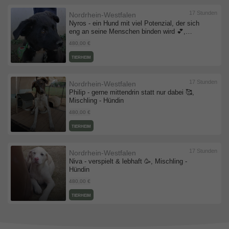
17 Stunden
Nordrhein-Westfalen
Nyros - ein Hund mit viel Potenzial, der sich
eng an seine Menschen binden wird 💕,
Mischling - Rüde
480,00 €
TIERHEIM
17 Stunden
Nordrhein-Westfalen
Philip - gerne mittendrin statt nur dabei 🥰,
Mischling - Hündin
480,00 €
TIERHEIM
17 Stunden
Nordrhein-Westfalen
Niva - verspielt & lebhaft 🥳, Mischling -
Hündin
480,00 €
TIERHEIM