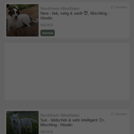
17 Stunden
Nordrhein-Westfalen
Nera - lieb, ruhig & sanft 😇, Mischling -
Hündin
500,00 €
TIERHEIM
17 Stunden
Nordrhein-Westfalen
Suri - bildschön & sehr intelligent 🙂‍↕️,
Mischling - Hündin
480,00 €