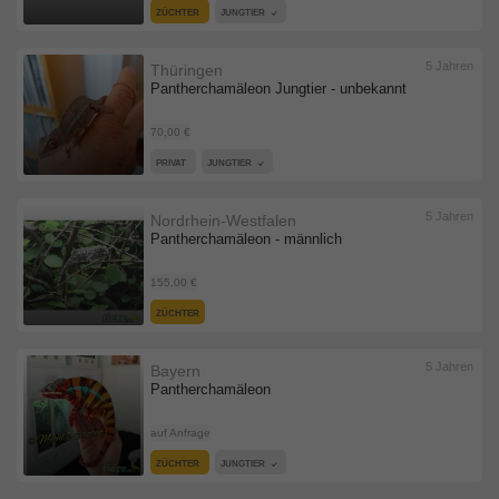
ZÜCHTER
JUNGTIER
5 Jahren
Thüringen
Pantherchamäleon Jungtier - unbekannt
70,00 €
PRIVAT
JUNGTIER
5 Jahren
Nordrhein-Westfalen
Pantherchamäleon - männlich
155,00 €
ZÜCHTER
5 Jahren
Bayern
Pantherchamäleon
auf Anfrage
ZÜCHTER
JUNGTIER