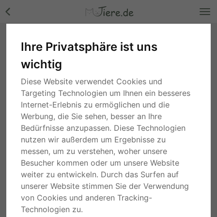
Ihre Privatsphäre ist uns
wichtig
Diese Website verwendet Cookies und
Chamäleons
Targeting Technologien um Ihnen ein besseres
Internet-Erlebnis zu ermöglichen und die
Suche
Werbung, die Sie sehen, besser an Ihre
Bedürfnisse anzupassen. Diese Technologien
2 Jahren
Sachsen
nutzen wir außerdem um Ergebnisse zu
Chamäleons Jungtier - unbekannt
messen, um zu verstehen, woher unsere
Besucher kommen oder um unsere Website
170,00 €
weiter zu entwickeln. Durch das Surfen auf
PRIVAT
JUNGTIER
unserer Website stimmen Sie der Verwendung
von Cookies und anderen Tracking-
2 Jahren
Mecklenburg-Vorpommern
Technologien zu.
Pantherchamäleon Jungtier - männlich