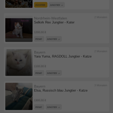
ZÜCHTER
JUNGTIER
2 Monaten
Nordrhein-Westfalen
Selkirk Rex Jungtier - Kater
1200,00 €
PRIVAT
JUNGTIER
2 Monaten
Bayern
Yara Yuma, RAGDOLL Jungtier - Katze
1100,00 €
PRIVAT
JUNGTIER
3 Monaten
Bayern
Elsa, Russisch blau Jungtier - Katze
1300,00 €
PRIVAT
JUNGTIER