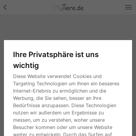
Ihre Privatsphäre ist uns
Rassekatzen
wichtig
Suche
Diese Website verwendet Cookies und
Targeting Technologien um Ihnen ein besseres
1 Stunde
Hessen
Internet-Erlebnis zu ermöglichen und die
Meine coon Jungtier - Katze
Werbung, die Sie sehen, besser an Ihre
800,00 €
Bedürfnisse anzupassen. Diese Technologien
nutzen wir außerdem um Ergebnisse zu
PRIVAT
JUNGTIER
messen, um zu verstehen, woher unsere
Besucher kommen oder um unsere Website
gestern
Bayern
Polly und Luna, Europ. Kurzhaar - Kater
weiter zu entwickeln. Durch das Surfen auf