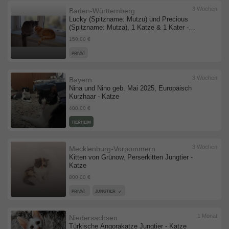
3 Wochen
Baden-Württemberg
Lucky (Spitzname: Mutzu) und Precious
(Spitzname: Mutza), 1 Katze & 1 Kater -
Katze
150,00 €
PRIVAT
3 Wochen
Bayern
Nina und Nino geb. Mai 2025, Europäisch
Kurzhaar - Katze
400,00 €
TIERHEIM
3 Wochen
Mecklenburg-Vorpommern
Kitten von Grünow, Perserkitten Jungtier -
Katze
800,00 €
PRIVAT
JUNGTIER
1 Monat
Niedersachsen
Türkische Angorakatze Jungtier - Katze