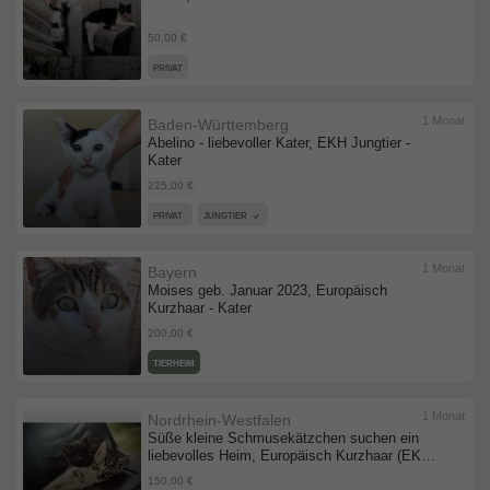
50,00 €
PRIVAT
1 Monat
Baden-Württemberg
Abelino - liebevoller Kater, EKH Jungtier -
Kater
225,00 €
PRIVAT
JUNGTIER
1 Monat
Bayern
Moises geb. Januar 2023, Europäisch
Kurzhaar - Kater
200,00 €
TIERHEIM
1 Monat
Nordrhein-Westfalen
Süße kleine Schmusekätzchen suchen ein
liebevolles Heim, Europäisch Kurzhaar (EKH)
- Katze
150,00 €