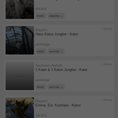
900,00 €
PRIVAT
JUNGTIER
1 Monat
Bayern
Haus Katze Jungtier - Kater
auf Anfrage
PRIVAT
JUNGTIER
1 Monat
Sachsen-Anhalt
1 Kater & 1 Katze Jungtier - Kater
auf Anfrage
PRIVAT
JUNGTIER
1 Monat
Bayern
Emma, Eur. Kurzhaar - Katze
100,00 €