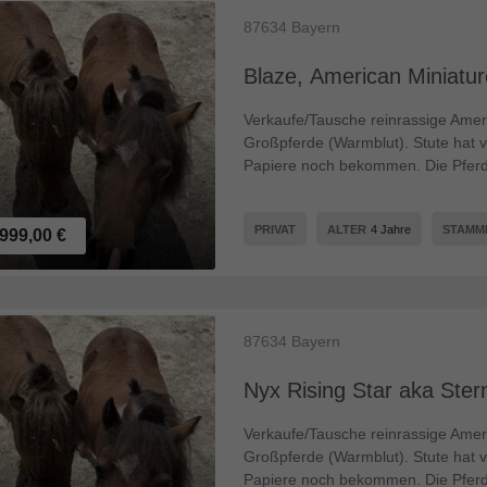
87634
Bayern
Blaze, American Miniatur
Verkaufe/Tausche reinrassige Amer
Großpferde (Warmblut). Stute hat v
Papiere noch bekommen. Die Pferde
PRIVAT
ALTER
4 Jahre
STAM
999,00 €
87634
Bayern
Nyx Rising Star aka Ster
Verkaufe/Tausche reinrassige Amer
Großpferde (Warmblut). Stute hat v
Papiere noch bekommen. Die Pferde