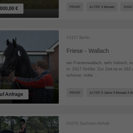
PRIVAT
ALTER
4 Monate
JUNG
000,00 €
10117
Berlin
Friese - Wallach
ein Friesenwallach, sehr hübsch, t
in: 2017 Größe: Zur Zeit ist er 162
schöner, mitte ...
PRIVAT
ALTER
5 Jahre 4 Monate 4 
uf Anfrage
01670
Sachsen-Anhalt