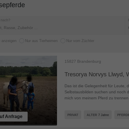
sepferde
 nach?
e anzeigen
Nur aus Tierheimen
Nur vom Züchter
15827
Brandenburg
Tresorya Norvys Llwyd, 
Das ist die Gelegenheit für Leute,
Selbstausbilden suchen und noch daz
mich von meinem Pferd zu trennen 
PRIVAT
ALTER
7 Jahre
PFERD
uf Anfrage