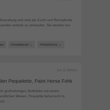
 Wuerzburg und sind als Zucht und Rennpferde
Gruenden zeitnah zu verkaufen. Sie werden nur
hre
STAMMBAUM
PFERDEPASS
vor
3 Jahren
len Pequelette, Paint Horse Fohlen - Stute
Ein großrahmiges Stutfohlen mit einem
undlichen Wesen. Pequlette beherrscht in
ch ...