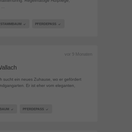
 halfterführig. Regelmäßige Hufpflege,
...
STAMMBAUM
PFERDEPASS
vor
9 Monaten
Wallach
h sucht ein neues Zuhause, wo er gefördert
undgangarten. Er ist eher vom eleganten,
MBAUM
PFERDEPASS