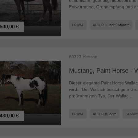
einfühlsam, gutmütig, liebevoll und
Entwurmung, Grundimpfung und ar 
PRIVAT
ALTER
1 Jahr 9 Monate
500,00 €
60323
Hessen
Mustang, Paint Horse - 
Dieser elegante Paint Horse Wallac
wird. . Der Wallach besitzt gute Gr
großrahmigen Typ. Der Wallac ...
PRIVAT
ALTER
8 Jahre
STAM
430,00 €