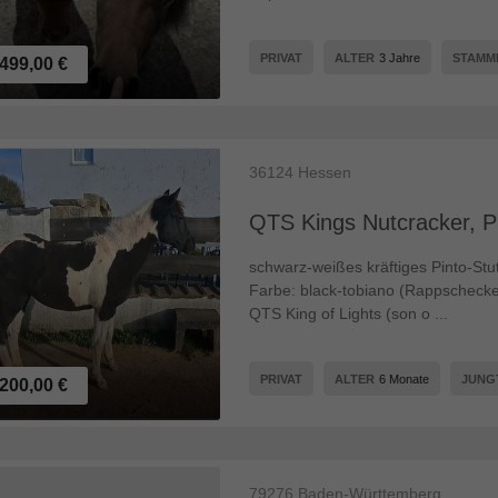
PRIVAT
ALTER
3 Jahre
STAM
499,00 €
36124
Hessen
QTS Kings Nutcracker, Pi
schwarz-weißes kräftiges Pinto-Stu
Farbe: black-tobiano (Rappschecke)
QTS King of Lights (son o ...
PRIVAT
ALTER
6 Monate
JUNG
200,00 €
79276
Baden-Württemberg