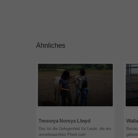
Ähnliches
15827
Brandenburg
6150
Tresorya Norvys Llwyd
Wall
Das ist die Gelegenheit für Leute, die ein
Bezaub
unverbrauchtes Pferd zum
gebor