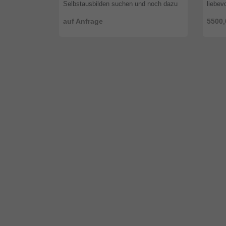
Selbstausbilden suchen und noch dazu
liebevo
mit toller Optik. Es fällt mir sehr schwer,
Regel
auf Anfrage
5500,
mich von meinem Pferd zu trennen ...
und ar