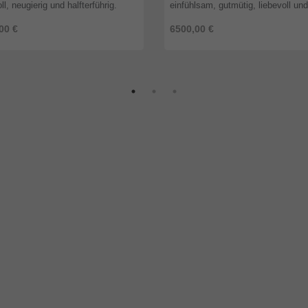
ll, neugierig und halfterführig.
einfühlsam, gutmütig, liebevoll und
mäßige Hufpflege, Entwurmung
halfterführig. Regelmäßige Hufpfle
00 €
6500,00 €
tgerechte Haltung sind selbst ...
Entwurmung, Grundimpfung und ar 