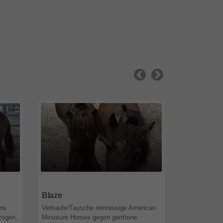
87634
Bayern
87634
Baye
Blaze
Nyx Rising
uns
Verkaufe/Tausche reinrassige American
Verkaufe/Tau
zogen,
Miniature Horses gegen gerittene
Miniature Hor