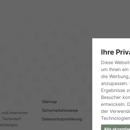
Ihre Pri
Diese Websit
um Ihnen ein
die Werbung, 
anzupassen. 
Ergebnisse z
Besucher ko
Sitemap
AGB
entwickeln. 
Sicherheitshinweise
Kontakt
der Verwend
 und inserieren
Technologien
 Tierbedarf,
Datenschutzerklärung
Impressum
Schlangen,
Alle akzeptie