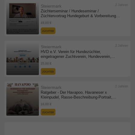
2 Jahren
Steiermark
Züchterseminar / Hundeseminar /
Züchtervortrag Hundegeburt & Vorbereitung
incl. Homöopathie
49,00 €
ZÜCHTER
2 Jahren
Steiermark
HVD e.V. Verein für Hundezüchter,
eingetragener Zuchtverein, Hundeverein,
Rassehundeclub Deutschland e.V. Registered
25,00 €
Breed Club
ZÜCHTER
2 Jahren
Steiermark
Ratgeber - Der Havapoo, Havaneser x
Kleinpudel, Rasse-Beschreibung-Portrait,
Wesen, Haltung, Fütterung, Gesundheit,
16,00 €
Pflege: Hundebuch für Anfänger, ...
Stubenreinheit, Parasiten, und mehr..
ZÜCHTER
Taschenbuch