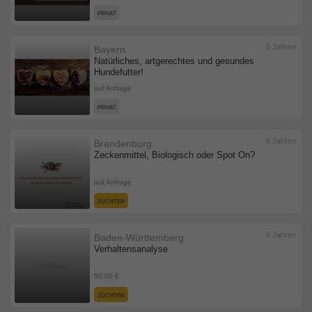
PRIVAT
5 Jahren
Bayern
Natürliches, artgerechtes und gesundes
Hundefutter!
auf Anfrage
PRIVAT
6 Jahren
Brandenburg
Zeckenmittel, Biologisch oder Spot On?
auf Anfrage
ZÜCHTER
6 Jahren
Baden-Württemberg
Verhaltensanalyse
50,00 €
ZÜCHTER