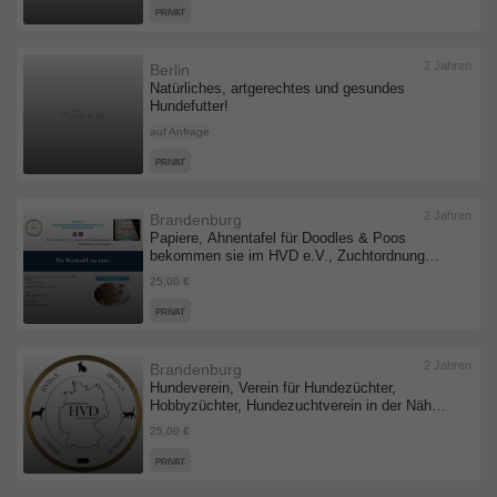
PRIVAT
2 Jahren
Berlin
Natürliches, artgerechtes und gesundes
Hundefutter!
auf Anfrage
PRIVAT
2 Jahren
Brandenburg
Papiere, Ahnentafel für Doodles & Poos
bekommen sie im HVD e.V., Zuchtordnung
beachten! Verein für Doodlezüchter,
25,00 €
Hundeverein, Zuchtverein für Hundezüchter,
Hybridrassen, Designerhunde, neue
PRIVAT
Hunderassen
2 Jahren
Brandenburg
Hundeverein, Verein für Hundezüchter,
Hobbyzüchter, Hundezuchtverein in der Nähe,
HVD e.V.
25,00 €
PRIVAT