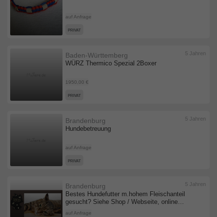
auf Anfrage
PRIVAT
5 Jahren
Baden-Württemberg
WÜRZ Thermico Spezial 2Boxer
1950,00 €
PRIVAT
5 Jahren
Brandenburg
Hundebetreuung
auf Anfrage
PRIVAT
5 Jahren
Brandenburg
Bestes Hundefutter m.hohem Fleischanteil
gesucht? Siehe Shop / Webseite, online
bestellen
auf Anfrage