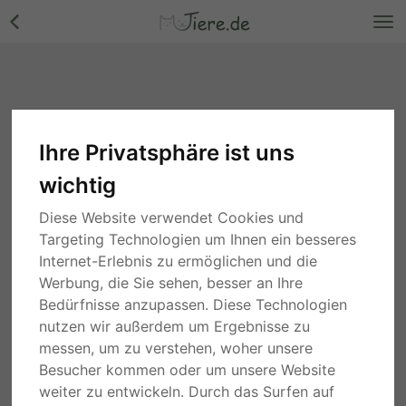
Ihre Privatsphäre ist uns
Tierbedarf Hunde
wichtig
Suche
Diese Website verwendet Cookies und
Targeting Technologien um Ihnen ein besseres
1 Monat
Bayern
Internet-Erlebnis zu ermöglichen und die
handgesponnene Wolle aus den Haaren Ihres
Werbung, die Sie sehen, besser an Ihre
Hundes
Bedürfnisse anzupassen. Diese Technologien
20,00 €
nutzen wir außerdem um Ergebnisse zu
PRIVAT
messen, um zu verstehen, woher unsere
Besucher kommen oder um unsere Website
4 Monaten
Rheinland-Pfalz
weiter zu entwickeln. Durch das Surfen auf
Direkt von Künstlerin: Tierportraits ab Foto