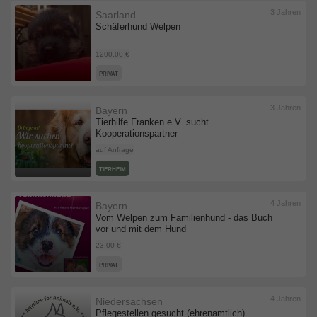
3 Jahren
Saarland
Schäferhund Welpen
1200,00 €
PRIVAT
3 Jahren
Bayern
Tierhilfe Franken e.V. sucht
Kooperationspartner
auf Anfrage
TIERHEIM
4 Jahren
Bayern
Vom Welpen zum Familienhund - das Buch
vor und mit dem Hund
23,00 €
PRIVAT
4 Jahren
Niedersachsen
Pflegestellen gesucht (ehrenamtlich)