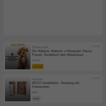
2 Jahren
Steiermark
Der Maltipoo, Malteser x Kleinpudel, Rasse-
Portrait, Hundebuch über Welpenkauf,
Hundekauf, Gesundheit, Haltung & Züchter:
16,00 €
Hundebuch für Anfänger vom ... Fakten,
Wesensmerkmale Charakter und mehr
ZÜCHTER
Taschenbuch
2 Jahren
Hessen
REICO Hundefutter - Beratung inkl.
Futterproben
gratis
PRIVAT