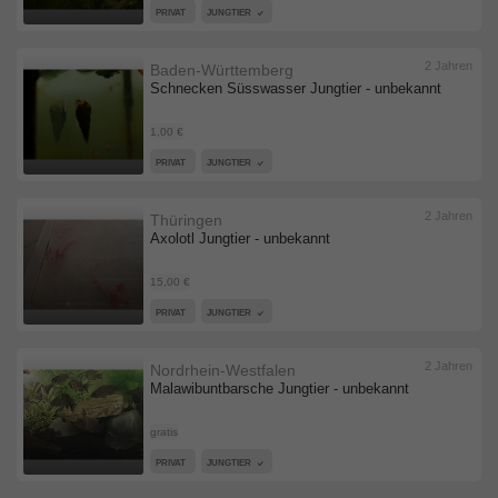
PRIVAT
JUNGTIER
2 Jahren
Baden-Württemberg
Schnecken Süsswasser Jungtier - unbekannt
1,00 €
PRIVAT
JUNGTIER
2 Jahren
Thüringen
Axolotl Jungtier - unbekannt
15,00 €
PRIVAT
JUNGTIER
2 Jahren
Nordrhein-Westfalen
Malawibuntbarsche Jungtier - unbekannt
gratis
PRIVAT
JUNGTIER