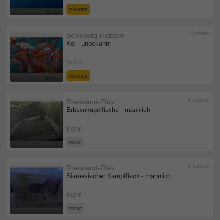
ZÜCHTER
4 Jahren
Schleswig-Holstein
Koi - unbekannt
2,00 €
ZÜCHTER
4 Jahren
Rheinland-Pfalz
Erbsenkugelfische - männlich
5,00 €
PRIVAT
4 Jahren
Rheinland-Pfalz
Siamesischer Kampffisch - männlich
5,00 €
PRIVAT