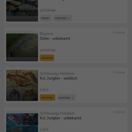
auf Anfrage
PRIVAT
JUNGTIER
4 Jahren
Bayern
Störe - unbekannt
auf Anfrage
ZÜCHTER
4 Jahren
Schleswig-Holstein
Koi Jungtier - weiblich
3,00 €
ZÜCHTER
JUNGTIER
4 Jahren
Schleswig-Holstein
Koi Jungtier - unbekannt
1,00 €