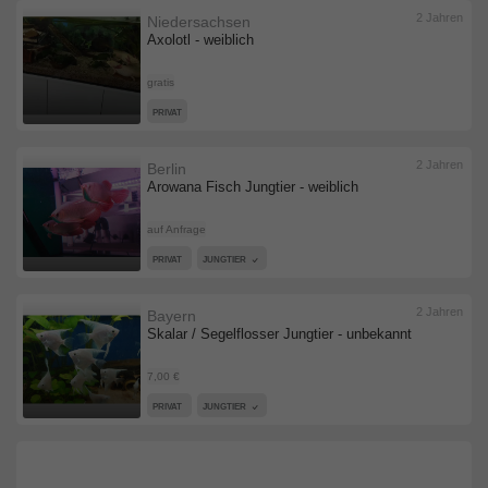
2 Jahren
Niedersachsen
Axolotl - weiblich
gratis
PRIVAT
2 Jahren
Berlin
Arowana Fisch Jungtier - weiblich
auf Anfrage
PRIVAT
JUNGTIER
2 Jahren
Bayern
Skalar / Segelflosser Jungtier - unbekannt
7,00 €
PRIVAT
JUNGTIER