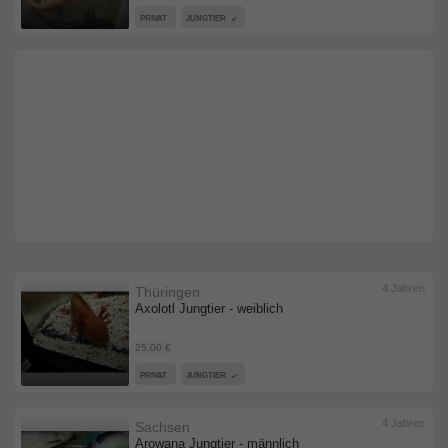
PRIVAT
JUNGTIER
4 Jahren
Thüringen
Axolotl Jungtier - weiblich
25,00 €
PRIVAT
JUNGTIER
4 Jahren
Sachsen
Arowana Jungtier - männlich