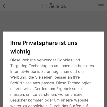
Ihre Privatsphäre ist uns
Fische
wichtig
Suche
Diese Website verwendet Cookies und
Targeting Technologien um Ihnen ein besseres
6 Monaten
Baden-Württemberg
Internet-Erlebnis zu ermöglichen und die
Ajamaru Regenbogenfisch - unbekannt
Werbung, die Sie sehen, besser an Ihre
5,00 €
Bedürfnisse anzupassen. Diese Technologien
nutzen wir außerdem um Ergebnisse zu
PRIVAT
messen, um zu verstehen, woher unsere
Besucher kommen oder um unsere Website
9 Monaten
Sachsen-Anhalt
Piranha - weiblich
weiter zu entwickeln. Durch das Surfen auf