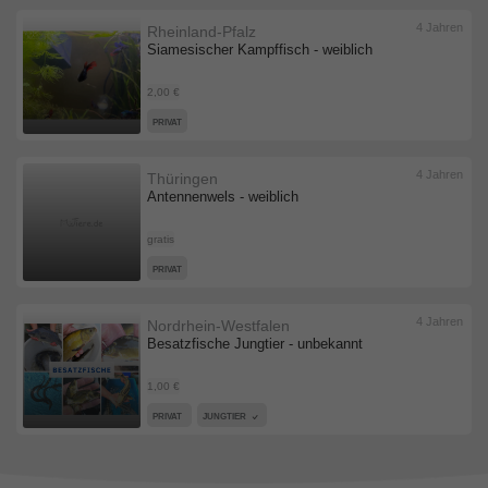
4 Jahren
Rheinland-Pfalz
Siamesischer Kampffisch - weiblich
2,00 €
PRIVAT
4 Jahren
Thüringen
Antennenwels - weiblich
gratis
PRIVAT
4 Jahren
Nordrhein-Westfalen
Besatzfische Jungtier - unbekannt
1,00 €
PRIVAT
JUNGTIER