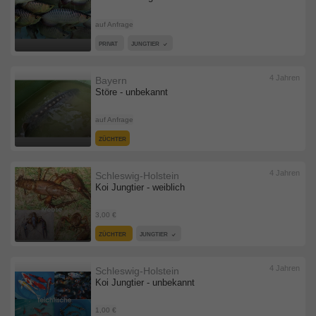
auf Anfrage
PRIVAT
JUNGTIER
4 Jahren
Bayern
Störe - unbekannt
auf Anfrage
ZÜCHTER
4 Jahren
Schleswig-Holstein
Koi Jungtier - weiblich
3,00 €
ZÜCHTER
JUNGTIER
4 Jahren
Schleswig-Holstein
Koi Jungtier - unbekannt
1,00 €