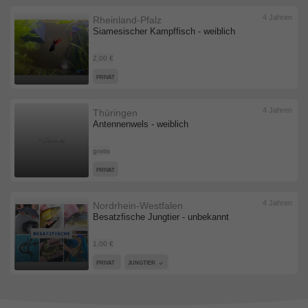
4 Jahren
Rheinland-Pfalz
Siamesischer Kampffisch - weiblich
2,00 €
PRIVAT
4 Jahren
Thüringen
Antennenwels - weiblich
gratis
PRIVAT
4 Jahren
Nordrhein-Westfalen
Besatzfische Jungtier - unbekannt
1,00 €
PRIVAT
JUNGTIER