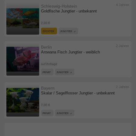
4 Jahren
Schleswig-Holstein
Goldfische Jungtier - unbekannt
2,00 €
ZÜCHTER
JUNGTIER
2 Jahren
Berlin
Arowana Fisch Jungtier - weiblich
auf Anfrage
PRIVAT
JUNGTIER
2 Jahren
Bayern
Skalar / Segelflosser Jungtier - unbekannt
7,00 €
PRIVAT
JUNGTIER