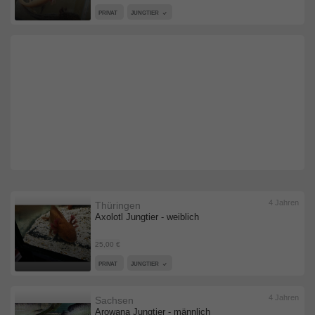
PRIVAT
JUNGTIER
4 Jahren
Thüringen
Axolotl Jungtier - weiblich
25,00 €
PRIVAT
JUNGTIER
4 Jahren
Sachsen
Arowana Jungtier - männlich