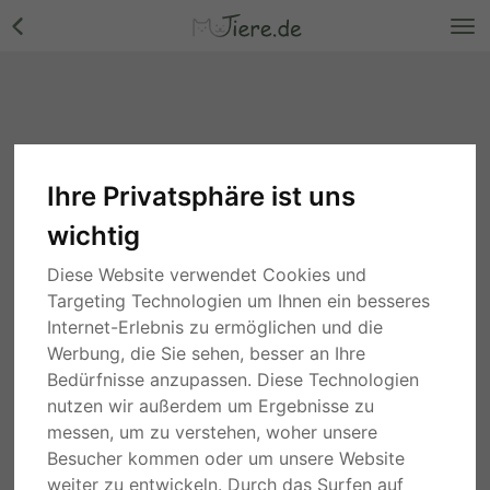
Ihre Privatsphäre ist uns
Fische
wichtig
Suche
Diese Website verwendet Cookies und
Targeting Technologien um Ihnen ein besseres
3 Jahren
Nordrhein-Westfalen
Internet-Erlebnis zu ermöglichen und die
Albino Stör Jungtier - unbekannt
Werbung, die Sie sehen, besser an Ihre
66,00 €
Bedürfnisse anzupassen. Diese Technologien
nutzen wir außerdem um Ergebnisse zu
PRIVAT
JUNGTIER
messen, um zu verstehen, woher unsere
Besucher kommen oder um unsere Website
4 Jahren
Hessen
Axolotl Jungtier - unbekannt
weiter zu entwickeln. Durch das Surfen auf