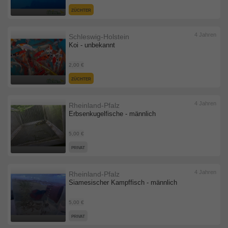
ZÜCHTER
4 Jahren
Schleswig-Holstein
Koi - unbekannt
2,00 €
ZÜCHTER
4 Jahren
Rheinland-Pfalz
Erbsenkugelfische - männlich
5,00 €
PRIVAT
4 Jahren
Rheinland-Pfalz
Siamesischer Kampffisch - männlich
5,00 €
PRIVAT