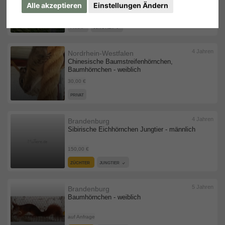
Alle akzeptieren
Einstellungen Ändern
50,00 €
PRIVAT
JUNGTIER
4 Jahren
Nordrhein-Westfalen
Chinesische Baumstreifenhörnchen,
Baumhörnchen - weiblich
30,00 €
PRIVAT
4 Jahren
Brandenburg
Sibirische Eichhörnchen Jungtier - männlich
150,00 €
ZÜCHTER
JUNGTIER
5 Jahren
Brandenburg
Baumhörnchen - weiblich
auf Anfrage