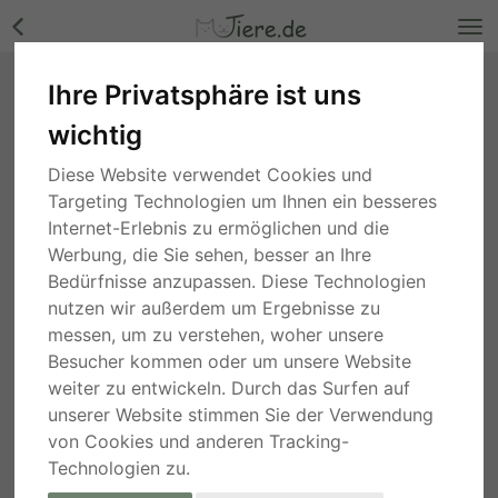
Ihre Privatsphäre ist uns
wichtig
Diese Website verwendet Cookies und
Targeting Technologien um Ihnen ein besseres
Hörnchen
Internet-Erlebnis zu ermöglichen und die
Werbung, die Sie sehen, besser an Ihre
Suche
Bedürfnisse anzupassen. Diese Technologien
nutzen wir außerdem um Ergebnisse zu
1 Jahr
Thüringen
messen, um zu verstehen, woher unsere
Prevost Schönhörnchen, Baumhörnchen -
männlich
Besucher kommen oder um unsere Website
auf Anfrage
weiter zu entwickeln. Durch das Surfen auf
unserer Website stimmen Sie der Verwendung
PRIVAT
von Cookies und anderen Tracking-
2 Jahren
Technologien zu.
Niedersachsen
Streifenhörnchen Jungtier - unbekannt