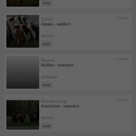
PRIVAT
4 Jahren
Zürich
Alpaka - weiblich
400,00 €
PRIVAT
5 Jahren
Bayern
Mufflon - männlich
auf Anfrage
PRIVAT
5 Jahren
Brandenburg
Auerochse - männlich
600,00 €
PRIVAT