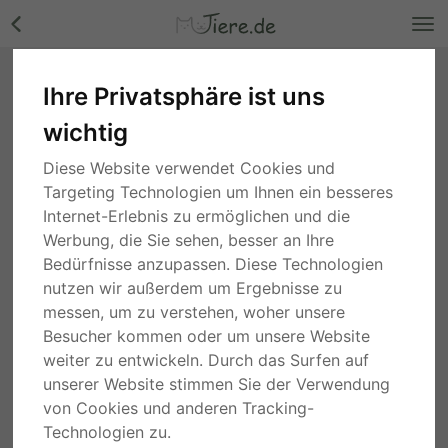
Ihre Privatsphäre ist uns
wichtig
Diese Website verwendet Cookies und
Sonstige Nutztiere
Targeting Technologien um Ihnen ein besseres
Internet-Erlebnis zu ermöglichen und die
Suche
Werbung, die Sie sehen, besser an Ihre
Bedürfnisse anzupassen. Diese Technologien
1 Monat
Bayern
nutzen wir außerdem um Ergebnisse zu
Alpaka Jungtier - weiblich
messen, um zu verstehen, woher unsere
Besucher kommen oder um unsere Website
auf Anfrage
weiter zu entwickeln. Durch das Surfen auf
PRIVAT
JUNGTIER
unserer Website stimmen Sie der Verwendung
von Cookies und anderen Tracking-
5 Monaten
Brandenburg
Technologien zu.
Alpaka - männlich