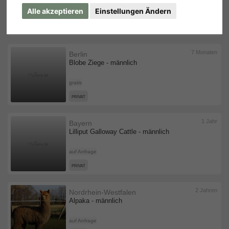
Alle akzeptieren
Einstellungen Ändern
750,00 €
PRIVAT
7 Monaten
Berlin
Blobe Ziege - männlich
gratis
PRIVAT
1 Jahr
Bayern
Lilliput Galloway Cattle - männlich
auf Anfrage
PRIVAT
2 Jahren
Nordrhein-Westfalen
Alpaka - männlich
auf Anfrage