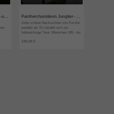
57489
Nordrhein-Westfalen
12524
Berli
Jemenchamäleon Jungtier - unbekannt
Pantherchamäleon Jungtier - männlich
Gebe schöne Nachzuchten von Furcifer
Wir bieten K
nes
pardalis ab. Es handelt sich um
cristatus Na
halbwüchsige Tiere: Männchen 185.- bis
Blutlinen von
210.- Weibchen: 60-90.- Weitere Infos
vorhanden. Ab
195,00 €
auf Anfrage
hr
auf erdloewen.de ...
Oldenburg, Li