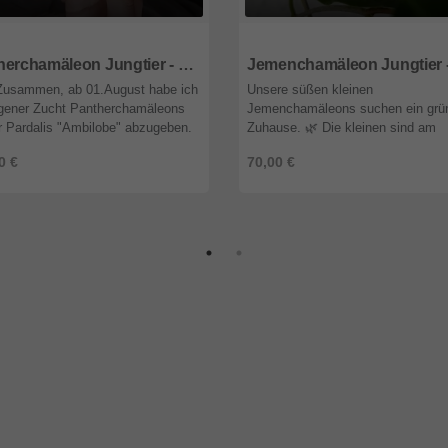
3
Mecklenburg-Vorpommern
61118
Hessen
Pantherchamäleon Jungtier - männlich
 Zusammen, ab 01.August habe ich
Unsere süßen kleinen
igener Zucht Pantherchamäleons
Jemenchamäleons suchen ein grü
r Pardalis "Ambilobe" abzugeben.
Zuhause. 🌿 Die kleinen sind am
sten Tiere sind am 10.05.2024
01.02.2023 geschlüpft und alle bei
0 €
70,00 €
pft. Alle Tiere sind be ...
bester Gesundheit. 🥰 Sie sind se
aufgeweckt, klettern viel ...