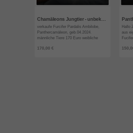
08233
Sachsen
1907
Chamäleons Jungtier - unbekannt
verkaufe Furcifer Pardalis Ambilobe,
Hallo
Panthercamäleon, geb.04.2024.
aus e
männliche Tiere 170 Euro weibliche
Fucife
Tiere 100 Euro Paar 220 Euro Die
Die er
170,00 €
150,0
Jungtiere sind von blutsfremden Eltern
geschlü
und wu ...