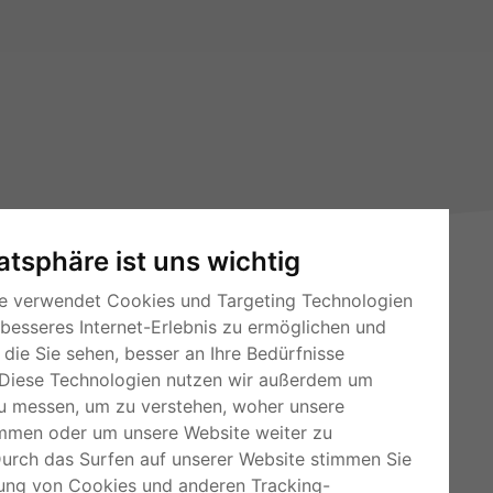
vatsphäre ist uns wichtig
e verwendet Cookies und Targeting Technologien
 besseres Internet-Erlebnis zu ermöglichen und
die Sie sehen, besser an Ihre Bedürfnisse
Diese Technologien nutzen wir außerdem um
u messen, um zu verstehen, woher unsere
RSS-Feeds
mmen oder um unsere Website weiter zu
Für Webmaster
Durch das Surfen auf unserer Website stimmen Sie
ung von Cookies und anderen Tracking-
Kleinanzeigen-Österreich