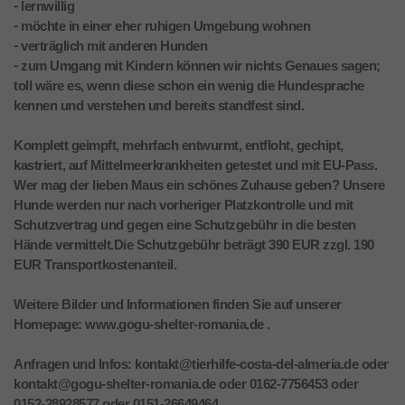
⁃ lernwillig
⁃ möchte in einer eher ruhigen Umgebung wohnen
⁃ verträglich mit anderen Hunden
⁃ zum Umgang mit Kindern können wir nichts Genaues sagen;
toll wäre es, wenn diese schon ein wenig die Hundesprache
kennen und verstehen und bereits standfest sind.
Komplett geimpft, mehrfach entwurmt, entfloht, gechipt,
kastriert, auf Mittelmeerkrankheiten getestet und mit EU-Pass.
Wer mag der lieben Maus ein schönes Zuhause geben? Unsere
Hunde werden nur nach vorheriger Platzkontrolle und mit
Schutzvertrag und gegen eine Schutzgebühr in die besten
Hände vermittelt.Die Schutzgebühr beträgt 390 EUR zzgl. 190
EUR Transportkostenanteil.
Weitere Bilder und Informationen finden Sie auf unserer
Homepage: www.gogu-shelter-romania.de .
Anfragen und Infos: kontakt@tierhilfe-costa-del-almeria.de oder
kontakt@gogu-shelter-romania.de oder 0162-7756453 oder
0152-28928577 oder 0151-26649464.