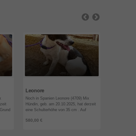
26556
Niedersachsen
26556
Niede
Leonore
Tilli
x
Noch in Spanien Leonore (4709) Mix
Noch in Spani
zeit
Hündin, geb. am 20.10.2025, hat derzeit
Andaluz Hünd
 Grund
eine Schulterhöhe von 35 cm . Auf
hat derzeit e
t
Grund ihres Alters ist Leonore noch nicht
cm. Auf Grund 
580,00 €
580,00 €
kastriert. Beschreibung : a ...
nicht kastrier