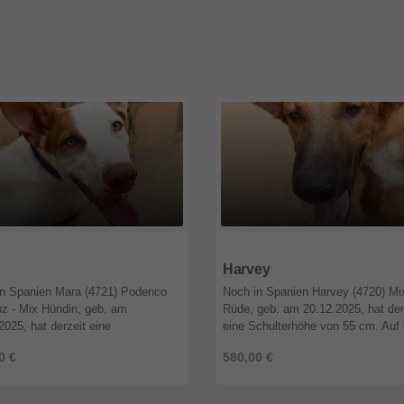
6
Niedersachsen
26556
Niedersachsen
Harvey
in Spanien Mara (4721) Podenco
Noch in Spanien Harvey (4720) Mi
z - Mix Hündin, geb. am
Rüde, geb. am 20.12.2025, hat der
2025, hat derzeit eine
eine Schulterhöhe von 55 cm. Auf
erhöhe von 54 cm. Auf Grund
seines Alters ist Harvey noch nich
0 €
580,00 €
Alters ist Mara noch nicht kastriert.
kastriert. Beschreibung : alte ...
...