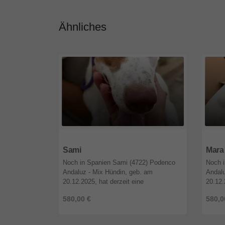
Ähnliches
26556
Niedersachsen
2655
Sami
Mara
Noch in Spanien Sami (4722) Podenco
Noch 
Andaluz - Mix Hündin, geb. am
Andalu
20.12.2025, hat derzeit eine
20.12.
Schulterhöhe von 53 cm. Auf Grund
Schult
580,00 €
580,0
ihres Alters ist Sami noch nicht kastriert.
ihres 
Beschr ...
Besch 