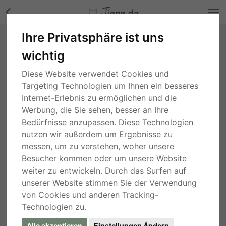
Ihre Privatsphäre ist uns
Kira - Aktive Junghündin, ca. 1 Jahr/56cm,
wichtig
Mischling - Hündin Bilder
Bayern
, vor 3 Jahren
Diese Website verwendet Cookies und
Targeting Technologien um Ihnen ein besseres
Internet-Erlebnis zu ermöglichen und die
Werbung, die Sie sehen, besser an Ihre
Bedürfnisse anzupassen. Diese Technologien
nutzen wir außerdem um Ergebnisse zu
messen, um zu verstehen, woher unsere
Besucher kommen oder um unsere Website
weiter zu entwickeln. Durch das Surfen auf
unserer Website stimmen Sie der Verwendung
von Cookies und anderen Tracking-
Technologien zu.
Alle akzeptieren
Einstellungen Ändern