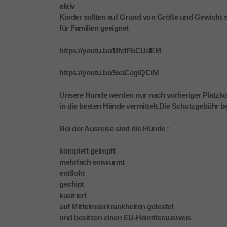
aktiv
Kinder sollten auf Grund von Größe und Gewicht st
für Familien geeignet
https://youtu.be/BfctFbCUdEM
https://youtu.be/5xaCeglQCiM
Unsere Hunde werden nur nach vorheriger Platzko
in die besten Hände vermittelt.Die Schutzgebühr b
Bei der Ausreise sind die Hunde :
komplett geimpft
mehrfach entwurmt
entfloht
gechipt
kastriert
auf Mittelmeerkrankheiten getestet
und besitzen einen EU-Heimtierausweis