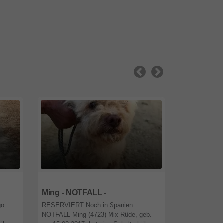
26556
Niedersachsen
26556
Niede
Ming - NOTFALL -
Fujur
go
RESERVIERT Noch in Spanien
Noch in Spani
NOTFALL Ming (4723) Mix Rüde, geb.
Hündin, geb. 