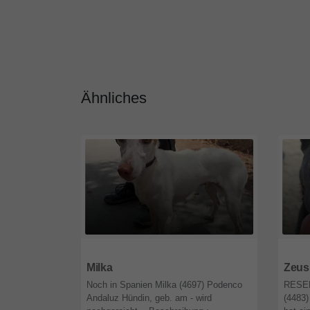
Ähnliches
26556
Niedersachsen
2655
Milka
Zeus
Noch in Spanien Milka (4697) Podenco
RESER
Andaluz Hündin, geb. am - wird
(4483)