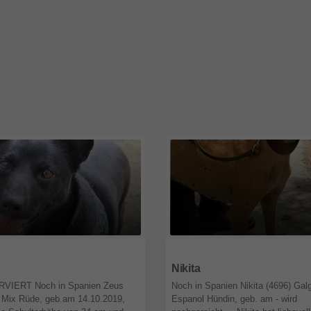
6
Niedersachsen
26556
Niedersachsen
Nikita
VIERT Noch in Spanien Zeus
Noch in Spanien Nikita (4696) Gal
 Mix Rüde, geb.am 14.10.2019,
Espanol Hündin, geb. am - wird