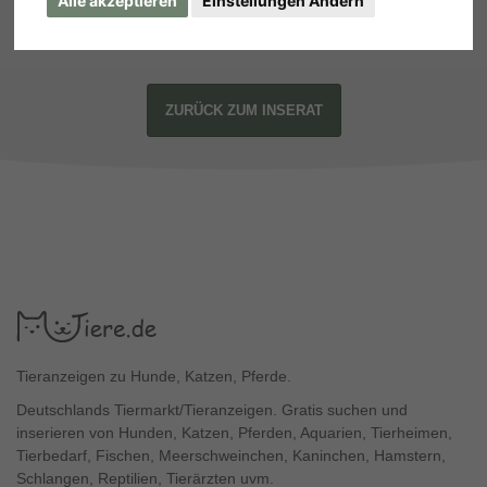
Alle akzeptieren
Einstellungen Ändern
ZURÜCK ZUM INSERAT
Tieranzeigen zu Hunde, Katzen, Pferde.
Deutschlands Tiermarkt/Tieranzeigen. Gratis suchen und
inserieren von Hunden, Katzen, Pferden, Aquarien, Tierheimen,
Tierbedarf, Fischen, Meerschweinchen, Kaninchen, Hamstern,
Schlangen, Reptilien, Tierärzten uvm.