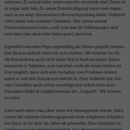
anfassen. Er entscheidet, wann man ihn streicheln darf. Dann ist
er sogar sehr lieb. Zu seiner Entschuldigung muss man sagen,
dass er an einer chronischen Ohrenentzündung leidet. Vielleicht
rührt daher sein unsteter Charakter. Wer schon einmal
Ohrenschmerzen hatte, weiß, was das für Höllenqualen sind
und dass man dann eher keine gute Laune hat.
Eigentlich müssten Pepo regelmäßig die Ohren gespült werden.
Das lässt er jedoch nicht mit sich machen. Wir können ihn für
die Behandlung auch nicht jedes Mal in Narkose legen. Daher
bekommt er Tabletten, was natürlich nicht die beste Option ist.
Gut möglich, dass sich sein Verhalten zum Positiven ändert,
wenn er von den Schmerzen befreit ist. Aber vielleicht hat sich
sein Charakter auch schon verstetigt und selbst nach einer
Operation bleibt er möglicherweise ein „Ungustl“. Wir wissen
es nicht.
Aber auch wenn man über seine Art hinwegsehen würde, steht
schon der nächste Hinderungsgrund einer möglichen Adoption
ins Haus: er ist über die Jahre alt geworden. Eine Adoption ist
somit so gut wie unwahrscheinlich. Aus diesem Grund suchen