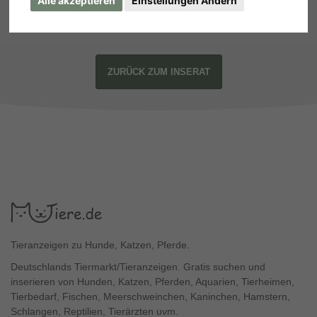
Alle akzeptieren
Einstellungen Ändern
ZURÜCK ZUM INSERAT
Tieranzeigen zu Hunde, Katzen, Pferde.
Deutschlands Tiermarkt/Tieranzeigen. Gratis suchen und
inserieren von Hunden, Katzen, Pferden, Aquarien, Tierheimen,
Tierbedarf, Fischen, Meerschweinchen, Kaninchen, Hamstern,
Schlangen, Reptilien, Tierärzten uvm.