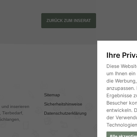
ZURÜCK ZUM INSERAT
Ihre Pri
Diese Websit
um Ihnen ein
die Werbung, 
anzupassen. 
Sitemap
AGB
Ergebnisse z
Besucher ko
Sicherheitshinweise
Kontakt
 und inserieren
entwickeln. 
 Tierbedarf,
Datenschutzerklärung
Impressum
der Verwend
Schlangen,
Technologien
Alle akzeptie