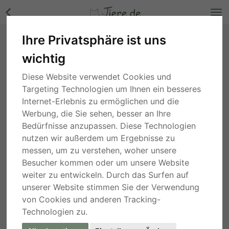
Ihre Privatsphäre ist uns
katzenlieber, kastrierter Tyler in 66763
wichtig
Dillingen wird abgegeben weil die Familie
gesteresst ist, Mischling - Rüde Bilder
Diese Website verwendet Cookies und
Rheinland-Pfalz
, vor 3 Jahren
Targeting Technologien um Ihnen ein besseres
Internet-Erlebnis zu ermöglichen und die
Werbung, die Sie sehen, besser an Ihre
Bedürfnisse anzupassen. Diese Technologien
nutzen wir außerdem um Ergebnisse zu
messen, um zu verstehen, woher unsere
Besucher kommen oder um unsere Website
weiter zu entwickeln. Durch das Surfen auf
unserer Website stimmen Sie der Verwendung
von Cookies und anderen Tracking-
Technologien zu.