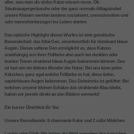
alles, was man als stolze Katze wissen muss. Ob
Staubsaugergeräusche oder der ganz normale Alltagstrubel
unsere Kleinen werden bestens sozialisiert, unerschrocken und
sehr menschenbezogen ins Leben starten.
Das optische Highlight dieses Wurfes ist eine genetische
Besonderheit: das Altai-Gen, verantwortlich für dominant blaue
Augen. Dieses seltene Gen ermöglicht es, dass Katzen
unabhängig von ihrer Fellfarbe also auch bei dunklen oder
bunten Tieren strahlend blaue Augen bekommen können. Das
ist fast wie ein kleines Wunder der Natur: Bei uns kann jedes
Kätzchen, ganz egal welche Fellfarbe es hat, diese tiefen,
saphirblauen Augen bekommen. Das Geheimnis ist gelüftet: Bei
welchen unserer kleinen Schätze das strahlende Blau bleibt,
haben wir jeweils direkt an den Bildern vermerkt!
Ein kurzer Überblick für Sie:
Unsere Rasselbande: 6 charmante Kater und 2 süße Mädchen
Lockig oder Glatt: Wir haben die Wahl zwischen den typischen