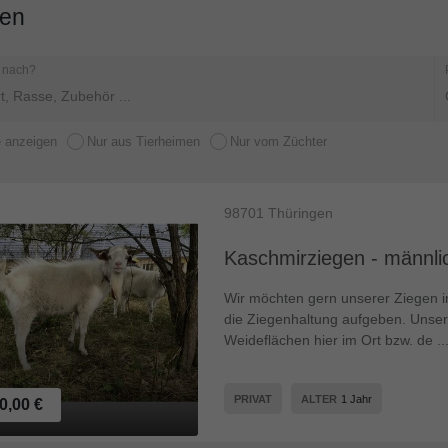
gen
 nach?
e anzeigen
Nur aus Tierheimen
Nur vom Züchter
98701
Thüringen
Kaschmirziegen - männli
Wir möchten gern unserer Ziegen i
die Ziegenhaltung aufgeben. Unser
Weideflächen hier im Ort bzw. de ..
PRIVAT
ALTER
1 Jahr
0,00 €