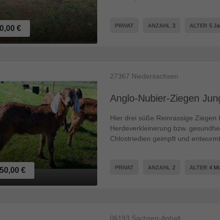
PRIVAT
ANZAHL
3
ALTER
5 Ja
0,00 €
27367
Niedersachsen
Anglo-Nubier-Ziegen Jungt
Hier drei süße Reinrassige Ziege
Herdeverkleinerung bzw. gesundhei
Chlostriedien geimpft und entwurmt 
PRIVAT
ANZAHL
2
ALTER
4 M
50,00 €
06193
Sachsen-Anhalt