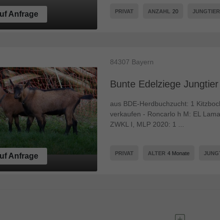
PRIVAT
ANZAHL
20
JUNGTIE
uf Anfrage
84307
Bayern
Bunte Edelziege Jungtier
aus BDE-Herdbuchzucht: 1 Kitzbock,
verkaufen - Roncarlo h M: EL Lam
ZWKL I, MLP 2020: 1 ...
PRIVAT
ALTER
4 Monate
JUNG
uf Anfrage