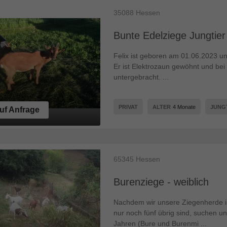
35088
Hessen
Bunte Edelziege Jungtier
Felix ist geboren am 01.06.2023 u
Er ist Elektrozaun gewöhnt und be
untergebracht. ...
PRIVAT
ALTER
4 Monate
JUNG
uf Anfrage
65345
Hessen
Burenziege - weiblich
Nachdem wir unsere Ziegenherde im
nur noch fünf übrig sind, suchen u
Jahren (Bure und Burenmi ...