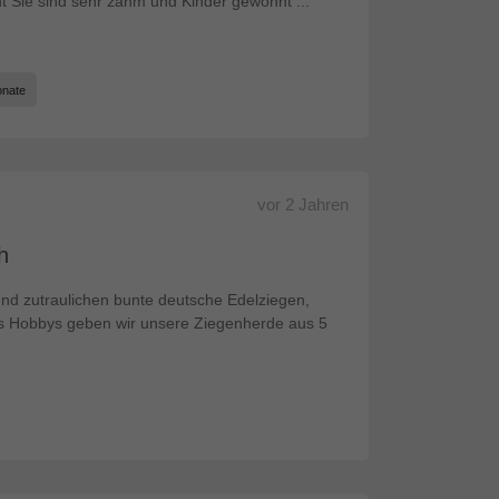
t Sie sind sehr zahm und Kinder gewöhnt ...
onate
vor
2 Jahren
h
und zutraulichen bunte deutsche Edelziegen,
 Hobbys geben wir unsere Ziegenherde aus 5