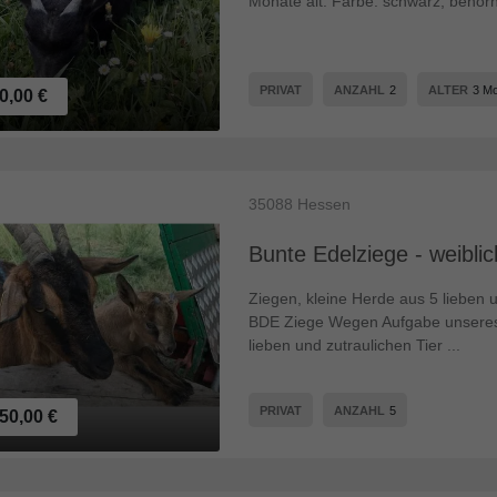
Monate alt. Farbe: schwarz, behorn
PRIVAT
ANZAHL
2
ALTER
3 M
0,00 €
35088
Hessen
Bunte Edelziege - weiblic
Ziegen, kleine Herde aus 5 lieben 
BDE Ziege Wegen Aufgabe unseres
lieben und zutraulichen Tier ...
PRIVAT
ANZAHL
5
50,00 €