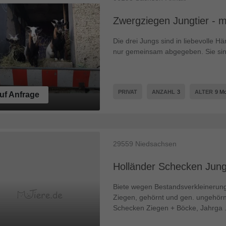
Zwergziegen Jungtier - m
Die drei Jungs sind in liebevolle 
nur gemeinsam abgegeben. Sie sind 
PRIVAT
ANZAHL
3
ALTER
9 M
uf Anfrage
29559
Niedsachsen
Holländer Schecken Jungt
Biete wegen Bestandsverkleinerung
Ziegen, gehörnt und gen. ungehörnt
Schecken Ziegen + Böcke, Jahrga .