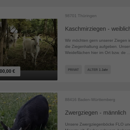
98701
Thüringen
Kaschmirziegen - weiblic
Wir möchten gern unserer Ziegen i
die Ziegenhaltung aufgeben. Unser
Weideflächen hier im Ort bzw. de ..
PRIVAT
ALTER
1 Jahr
00,00 €
88416
Baden-Württemberg
Zwergziegen - männlich
Unsere Zwergziegenböcke FLO und