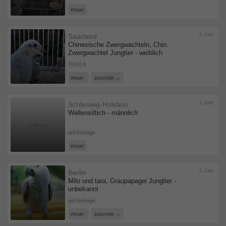
PRIVAT
1 Jahr
Saarland
Chinesische Zwergwachteln, Chin.
Zwergwachtel Jungtier - weiblich
70,00 €
PRIVAT
JUNGTIER
1 Jahr
Schleswig-Holstein
Wellensittich - männlich
auf Anfrage
PRIVAT
1 Jahr
Berlin
Milo und tara, Graupapagei Jungtier -
unbekannt
auf Anfrage
PRIVAT
JUNGTIER