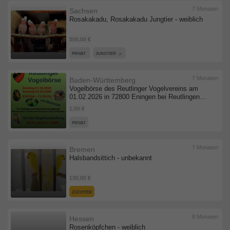
7 Monaten
Sachsen
Rosakakadu, Rosakakadu Jungtier - weiblich
500,00 €
PRIVAT
JUNGTIER
7 Monaten
Baden-Württemberg
Vogelbörse des Reutlinger Vogelvereins am
01.02.2026 in 72800 Eningen bei Reutlingen,
Vogelbörse - unbekannt
1,00 €
PRIVAT
7 Monaten
Bremen
Halsbandsittich - unbekannt
130,00 €
ZÜCHTER
8 Monaten
Hessen
Rosenköpfchen - weiblich