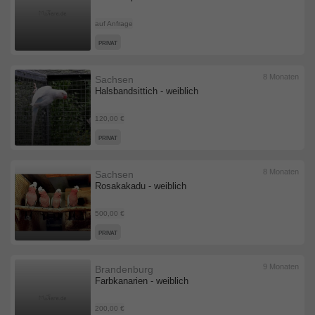
auf Anfrage
PRIVAT
8 Monaten
Sachsen
Halsbandsittich - weiblich
120,00 €
PRIVAT
8 Monaten
Sachsen
Rosakakadu - weiblich
500,00 €
PRIVAT
9 Monaten
Brandenburg
Farbkanarien - weiblich
200,00 €