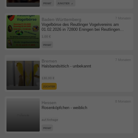
PRIVAT
JUNGTIER
7 Monaten
Baden-Württemberg
Vogelbörse des Reutlinger Vogelvereins am
01.02.2026 in 72800 Eningen bei Reutlingen,
Vogelbörse - unbekannt
1,00 €
PRIVAT
7 Monaten
Bremen
Halsbandsittich - unbekannt
130,00 €
ZÜCHTER
8 Monaten
Hessen
Rosenköpfchen - weiblich
auf Anfrage
PRIVAT