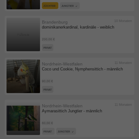
ZÜCHTER
JUNGTIER
10 Monaten
Brandenburg
dominikanerkardinal, kardinäle - weiblich
200,00 €
PRIVAT
11 Monaten
Nordrhein-Westfalen
Coco und Cookie, Nymphensittich - männlich
90,00 €
PRIVAT
11 Monaten
Nordrhein-Westfalen
Aymarasittich Jungtier - männlich
60,00 €
PRIVAT
JUNGTIER