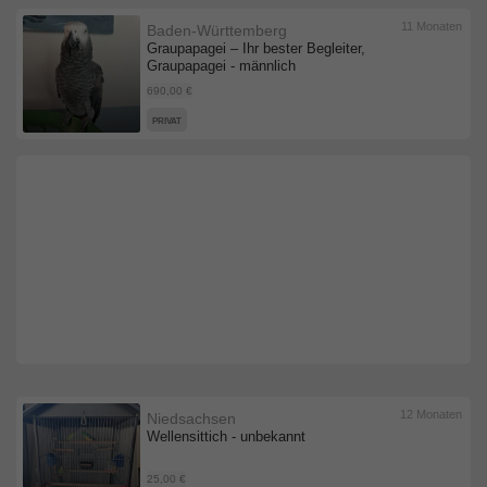
11 Monaten
Baden-Württemberg
Graupapagei – Ihr bester Begleiter,
Graupapagei - männlich
690,00 €
PRIVAT
12 Monaten
Niedsachsen
Wellensittich - unbekannt
25,00 €