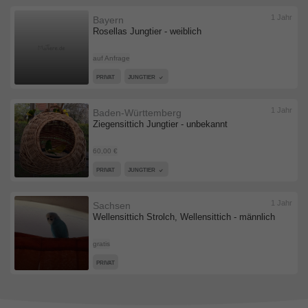
1 Jahr
Bayern
Rosellas Jungtier - weiblich
auf Anfrage
PRIVAT
JUNGTIER
1 Jahr
Baden-Württemberg
Ziegensittich Jungtier - unbekannt
60,00 €
PRIVAT
JUNGTIER
1 Jahr
Sachsen
Wellensittich Strolch, Wellensittich - männlich
gratis
PRIVAT