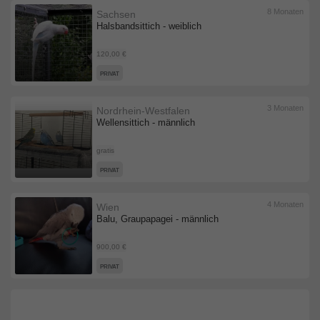
8 Monaten
Sachsen
Halsbandsittich - weiblich
120,00 €
PRIVAT
3 Monaten
Nordrhein-Westfalen
Wellensittich - männlich
gratis
PRIVAT
4 Monaten
Wien
Balu, Graupapagei - männlich
900,00 €
PRIVAT