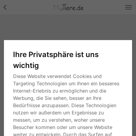
Ihre Privatsphäre ist uns
Vögel
wichtig
Suche
Diese Website verwendet Cookies und
Targeting Technologien um Ihnen ein besseres
3 Monaten
Nordrhein-Westfalen
Internet-Erlebnis zu ermöglichen und die
Wellensittich - männlich
Werbung, die Sie sehen, besser an Ihre
gratis
Bedürfnisse anzupassen. Diese Technologien
nutzen wir außerdem um Ergebnisse zu
PRIVAT
messen, um zu verstehen, woher unsere
Besucher kommen oder um unsere Website
4 Monaten
Wien
Balu, Graupapagei - männlich
weiter zu entwickeln. Durch das Surfen auf