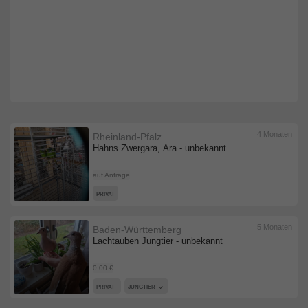
4 Monaten
Rheinland-Pfalz
Hahns Zwergara, Ara - unbekannt
auf Anfrage
PRIVAT
5 Monaten
Baden-Württemberg
Lachtauben Jungtier - unbekannt
0,00 €
PRIVAT
JUNGTIER