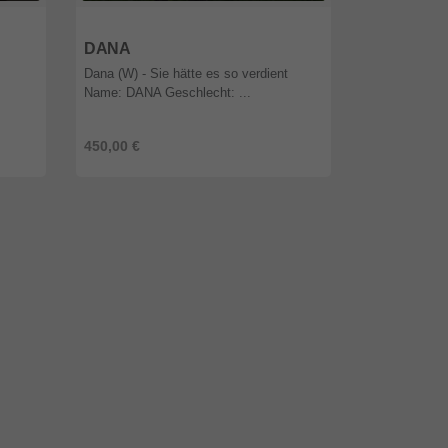
56329
Rheinland-Pfalz
56329
Rhein
DANA
DULCE
Dana (W) - Sie hätte es so verdient
DULCE (W) -
Name: DANA Geschlecht: ...
Geschlecht:we
Rasse:Mischli
450,00 €
450,00 €