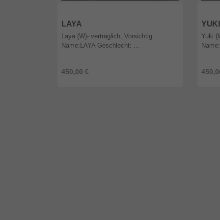
56329
Rheinland-Pfalz
5632
LAYA
YUKI
Laya (W)- verträglich, Vorsichtig
Yuki (
Name:LAYA Geschlecht: ...
Name: 
450,00 €
450,0