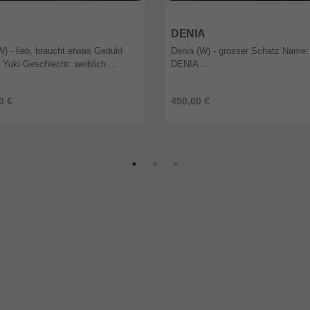
9
Rheinland-Pfalz
56329
Rheinland-Pfalz
DENIA
W) - lieb, braucht etwas Geduld
Denia (W) - grosser Schatz Name:
Yuki Geschlecht: weiblich ...
DENIA ...
0 €
450,00 €