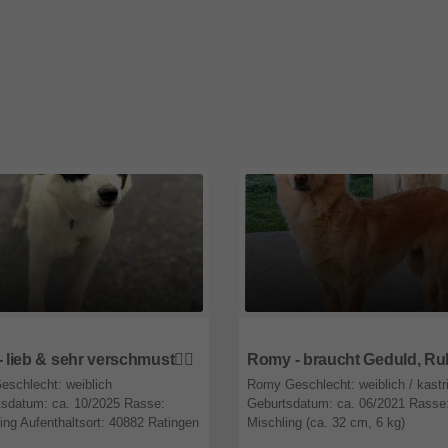
9
Nordrhein-Westfalen
47809
Nordrhein-Westfalen
- lieb & sehr verschmust🙂‍↕️
eschlecht: weiblich
Romy Geschlecht: weiblich / kastri
tsdatum: ca. 10/2025 Rasse:
Geburtsdatum: ca. 06/2021 Rasse
ing Aufenthaltsort: 40882 Ratingen
Mischling (ca. 32 cm, 6 kg)
Herkunft: Griechenland / Karditsa
Aufenthaltsort: jetzt in einer PS i