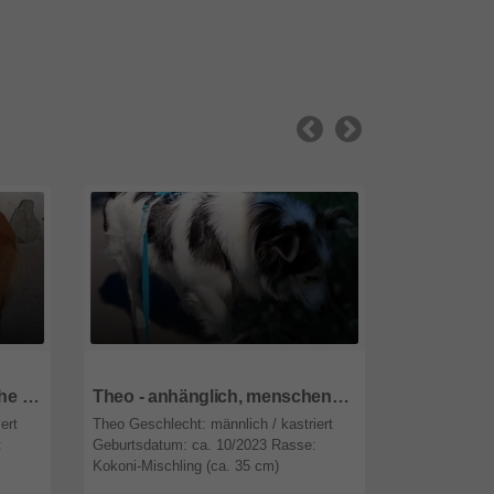
47809
Nordrhein-Westfalen
47809
Nordr
Romy - braucht Geduld, Ruhe & Verständnis 🙏
Theo - anhänglich, menschenbezogen, sehr liebevoll 💞
Taro - ruh
ert
Theo Geschlecht: männlich / kastriert
Taro Geschle
:
Geburtsdatum: ca. 10/2023 Rasse:
Geburtsdatum
Kokoni-Mischling (ca. 35 cm)
Mischling Auf
n 47918
Aufenthaltsort: 12359 Berlin Herkunft:
Karditsa Die 