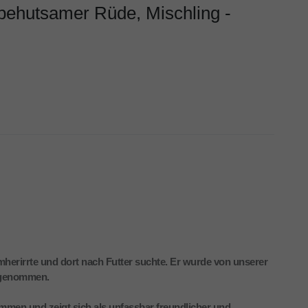
 behutsamer Rüde, Mischling -
mherirrte und dort nach Futter suchte. Er wurde von unserer
itgenommen.
mmen und zeigt sich als unfassbar freundlicher und