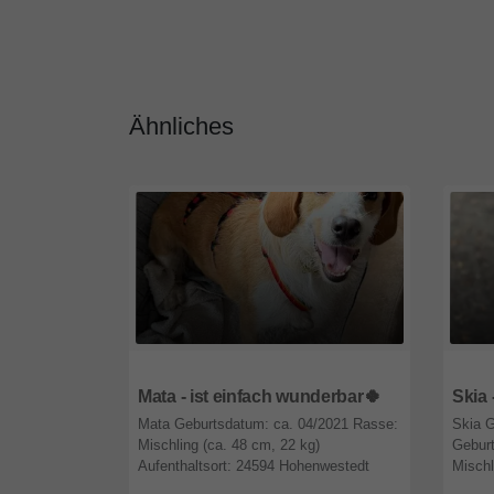
Ähnliches
47809
Nordrhein-Westfalen
4780
Mata - ist einfach wunderbar🍀
Skia 
Mata Geburtsdatum: ca. 04/2021 Rasse:
Skia G
Mischling (ca. 48 cm, 22 kg)
Gebur
Aufenthaltsort: 24594 Hohenwestedt
Mischl
(Schleswig-Holstein) Herkunft:
(NRW) 