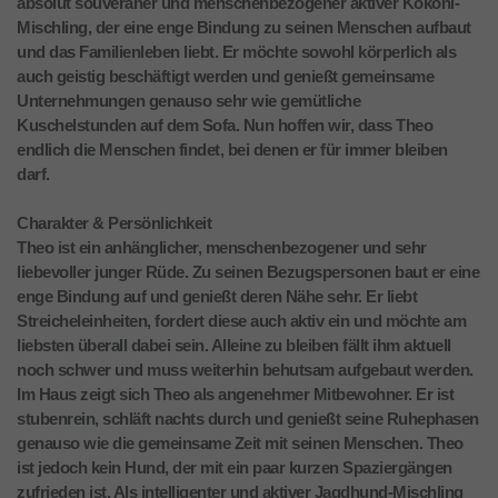
absolut souveräner und menschenbezogener aktiver Kokoni-
Mischling, der eine enge Bindung zu seinen Menschen aufbaut
und das Familienleben liebt. Er möchte sowohl körperlich als
auch geistig beschäftigt werden und genießt gemeinsame
Unternehmungen genauso sehr wie gemütliche
Kuschelstunden auf dem Sofa. Nun hoffen wir, dass Theo
endlich die Menschen findet, bei denen er für immer bleiben
darf.
Charakter & Persönlichkeit
Theo ist ein anhänglicher, menschenbezogener und sehr
liebevoller junger Rüde. Zu seinen Bezugspersonen baut er eine
enge Bindung auf und genießt deren Nähe sehr. Er liebt
Streicheleinheiten, fordert diese auch aktiv ein und möchte am
liebsten überall dabei sein. Alleine zu bleiben fällt ihm aktuell
noch schwer und muss weiterhin behutsam aufgebaut werden.
Im Haus zeigt sich Theo als angenehmer Mitbewohner. Er ist
stubenrein, schläft nachts durch und genießt seine Ruhephasen
genauso wie die gemeinsame Zeit mit seinen Menschen. Theo
ist jedoch kein Hund, der mit ein paar kurzen Spaziergängen
zufrieden ist. Als intelligenter und aktiver Jagdhund-Mischling