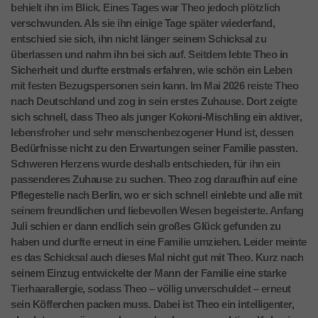
behielt ihn im Blick. Eines Tages war Theo jedoch plötzlich
verschwunden. Als sie ihn einige Tage später wiederfand,
entschied sie sich, ihn nicht länger seinem Schicksal zu
überlassen und nahm ihn bei sich auf. Seitdem lebte Theo in
Sicherheit und durfte erstmals erfahren, wie schön ein Leben
mit festen Bezugspersonen sein kann. Im Mai 2026 reiste Theo
nach Deutschland und zog in sein erstes Zuhause. Dort zeigte
sich schnell, dass Theo als junger Kokoni-Mischling ein aktiver,
lebensfroher und sehr menschenbezogener Hund ist, dessen
Bedürfnisse nicht zu den Erwartungen seiner Familie passten.
Schweren Herzens wurde deshalb entschieden, für ihn ein
passenderes Zuhause zu suchen. Theo zog daraufhin auf eine
Pflegestelle nach Berlin, wo er sich schnell einlebte und alle mit
seinem freundlichen und liebevollen Wesen begeisterte. Anfang
Juli schien er dann endlich sein großes Glück gefunden zu
haben und durfte erneut in eine Familie umziehen. Leider meinte
es das Schicksal auch dieses Mal nicht gut mit Theo. Kurz nach
seinem Einzug entwickelte der Mann der Familie eine starke
Tierhaarallergie, sodass Theo – völlig unverschuldet – erneut
sein Köfferchen packen muss. Dabei ist Theo ein intelligenter,