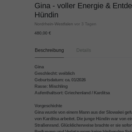
Gina - voller Energie & Entd
Hündin
Nordrhein-Westfalen
vor 3 Tagen
480,00 €
Beschreibung
Details
Gina
Geschlecht: weiblich
Geburtsdatum: ca. 01/2026
Rasse: Mischling
Aufenthaltsort: Griechenland / Karditsa
Vorgeschichte
Gina wurde von einem Mann aus der Slowakei gefun
von Karditsa arbeitet. Die junge Hündin war von e
Straßenrand. Glücklicherweise brachte er sie sofort
Prellungen und Verletzungen keine bleibenden Sch