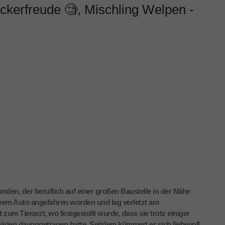
eckerfreude 🧐, Mischling Welpen -
den, der beruflich auf einer großen Baustelle in der Nähe
inem Auto angefahren worden und lag verletzt am
 zum Tierarzt, wo festgestellt wurde, dass sie trotz einiger
äden davongetragen hatte. Seitdem kümmert er sich liebevoll