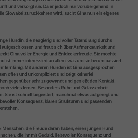
unft und versorgt sie. Da er jedoch nur vorübergehend in
die Slowakei zurückkehren wird, sucht Gina nun ein eigenes
junge Hündin, die neugierig und voller Tatendrang durchs
d aufgeschlossen und freut sich über Aufmerksamkeit und
teckt Gina voller Energie und Entdeckerfreude. Sie möchte
 ist immer interessiert an allem, was um sie herum passiert.
ehr lernfähig. Mit anderen Hunden ist Gina ausgesprochen
sen offen und unkompliziert und zeigt keinerlei
schen gegenüber sehr zugewandt und genießt den Kontakt.
 noch vieles lernen. Besonders Ruhe und Gelassenheit
n. Sie ist schnell begeistert, manchmal etwas aufgeregt und
iebevoller Konsequenz, klaren Strukturen und passenden
erstehen.
ei Menschen, die Freude daran haben, einen jungen Hund
schen, die ihr mit Geduld, liebevoller Konsequenz und