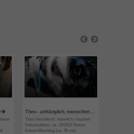
47809
Nordrhein-Westfalen
47809
Nordr
r🍀
Theo - anhänglich, menschenbezogen, sehr liebevoll 💞
Rasse:
Theo Geschlecht: männlich / kastriert
Mato demnächs
Geburtsdatum: ca. 10/2023 Rasse:
10555 Berlin
dt
Kokoni-Mischling (ca. 35 cm)
Geburtsdatum