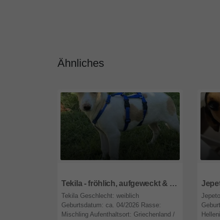
Ähnliches
47809
Nordrhein-Westfalen
4780
Tekila - fröhlich, aufgeweckt & spielfreudig 🎈
Tekila Geschlecht: weiblich
Jepeto
Geburtsdatum: ca. 04/2026 Rasse:
Geburt
Mischling Aufenthaltsort: Griechenland /
Hellen