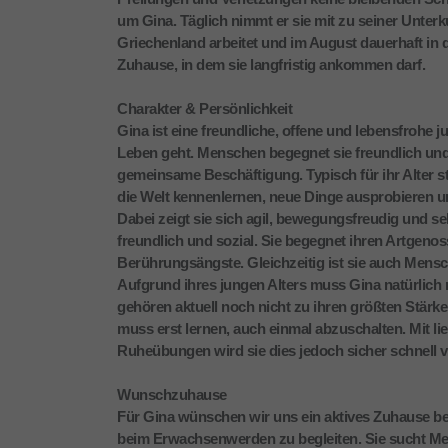
um Gina. Täglich nimmt er sie mit zu seiner Unterk
Griechenland arbeitet und im August dauerhaft in 
Zuhause, in dem sie langfristig ankommen darf.
Charakter & Persönlichkeit
Gina ist eine freundliche, offene und lebensfrohe 
Leben geht. Menschen begegnet sie freundlich un
gemeinsame Beschäftigung. Typisch für ihr Alter s
die Welt kennenlernen, neue Dinge ausprobieren und
Dabei zeigt sie sich agil, bewegungsfreudig und s
freundlich und sozial. Sie begegnet ihren Artgenos
Berührungsängste. Gleichzeitig ist sie auch Men
Aufgrund ihres jungen Alters muss Gina natürlich
gehören aktuell noch nicht zu ihren größten Stärke
muss erst lernen, auch einmal abzuschalten. Mit l
Ruheübungen wird sie dies jedoch sicher schnell v
Wunschzuhause
Für Gina wünschen wir uns ein aktives Zuhause b
beim Erwachsenwerden zu begleiten. Sie sucht Men