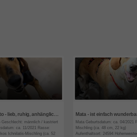
9
Nordrhein-Westfalen
47809
Nordrhein-Westfalen
Jepeto - lieb, ruhig, anhänglich ☺️
Mata - ist einfach wunderba
 Geschlecht: männlich / kastriert
Mata Geburtsdatum: ca. 04/2021 
sdatum: ca. 11/2021 Rasse:
Mischling (ca. 48 cm, 22 kg)
ikos Ichnilatis-Mischling (ca. 52
Aufenthaltsort: 24594 Hohenweste