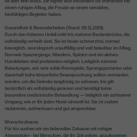
ist aber kein Muss. Sie eignet sich besonders für Menschen mit
einem ruhigen Alltag, die Freude an einem sensiblen,
feinfühligen Begleiter haben.
Gesundheit & Besonderheiten (Stand: 09.11.2025)
Durch den früheren Unfall erlitt Iris mehrere Beckenbrüche, die
vollständig verheilt sind. Sie ist heute schmerzfrei, normal
beweglich, neurologisch unauffällig und voll belastbar im Alltag.
Normale Spaziergänge, Wandern, Spielen und ein aktives
Hundeleben sind problemlos möglich. Lediglich extreme
Belastungen, wie sehr wilde Rennspiele, Sprungsportarten oder
dauerhaft hohe körperliche Beanspruchung sollten vermieden
werden, um die Gelenke langfristig zu schonen. Iris gilt
tierärztlich als vollständig genesen und benötigt keine
besondere medizinische Behandlung — lediglich ein achtsamer
Umgang, wie er für jeden Hund sinnvoll ist. Sie ist zudem
stubenrein, aufmerksam und gut ansprechbar.
Wunschzuhause
Für Iris suchen wir ein liebevolles Zuhause mit ruhiger
Atmosphäre - bei Menschen, die ihr Zeit geben, anzukommen