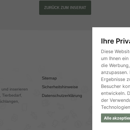
ZURÜCK ZUM INSERAT
Ihre Pri
Diese Websit
um Ihnen ein
die Werbung, 
anzupassen. 
Sitemap
AGB
Ergebnisse z
Besucher ko
Sicherheitshinweise
Kontakt
 und inserieren
entwickeln. 
 Tierbedarf,
Datenschutzerklärung
Impressum
der Verwend
Schlangen,
Technologien
Alle akzeptie