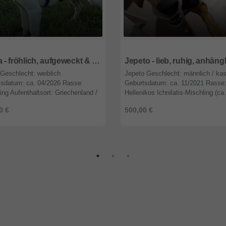
9
Nordrhein-Westfalen
47809
Nordrhein-Westfalen
Tekila - fröhlich, aufgeweckt & spielfreudig 🎈
 Geschlecht: weiblich
Jepeto Geschlecht: männlich / kast
tsdatum: ca. 04/2026 Rasse:
Geburtsdatum: ca. 11/2021 Rasse
ing Aufenthaltsort: Griechenland /
Hellenikos Ichnilatis-Mischling (ca
sa Vorgeschichte Tekila wurde von
cm) Aufenthaltsort: Griechenland /
0 €
500,00 €
r Tierschützerin Xrysa auf der ...
Karditsa Vorgeschichte Jepeto wu 