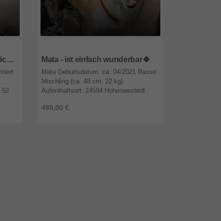
47809
Nordrhein-Westfalen
47809
Nordr
Jepeto - lieb, ruhig, anhänglich ☺️
Mata - ist einfach wunderbar🍀
riert
Mata Geburtsdatum: ca. 04/2021 Rasse:
Theo Geschlec
:
Mischling (ca. 48 cm, 22 kg)
Geburtsdatum
. 52
Aufenthaltsort: 24594 Hohenwestedt
Kokoni-Mischl
(Schleswig-Holstein) Herkunft:
Aufenthaltsor
480,00 €
350,00 €
...
Griechenland / Karditsa Vorgeschichte
Griechenland 
Mata lebt ...
Th ...