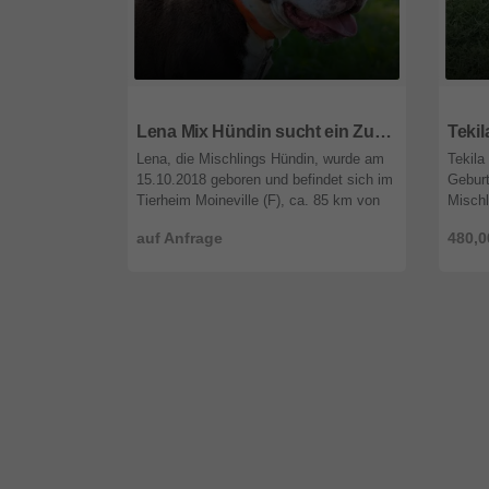
66687
Saarland
4780
Lena Mix Hündin sucht ein Zuhause
Lena, die Mischlings Hündin, wurde am
Tekila
15.10.2018 geboren und befindet sich im
Gebur
Tierheim Moineville (F), ca. 85 km von
Mischl
Saarbrücken. Es ist schwer, schöne
Kardit
auf Anfrage
480,0
Fotos von Lena zu machen, de ...
unsere