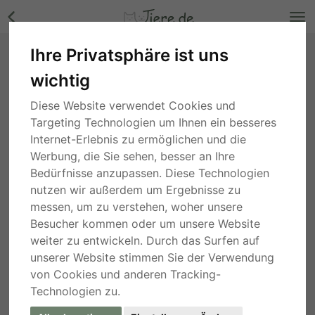
Ihre Privatsphäre ist uns
liebe,kastrierte Amica im Außenzwinger in
wichtig
Rumänien, ohne Auslauf, sucht ein Heim wo
sie bleiben darf, Mischling - Hündin Bilder
Diese Website verwendet Cookies und
Bayern
, vor 3 Jahren
Targeting Technologien um Ihnen ein besseres
Internet-Erlebnis zu ermöglichen und die
Werbung, die Sie sehen, besser an Ihre
Bedürfnisse anzupassen. Diese Technologien
nutzen wir außerdem um Ergebnisse zu
messen, um zu verstehen, woher unsere
Besucher kommen oder um unsere Website
weiter zu entwickeln. Durch das Surfen auf
unserer Website stimmen Sie der Verwendung
von Cookies und anderen Tracking-
Technologien zu.