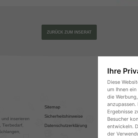
ZURÜCK ZUM INSERAT
Ihre Pri
Diese Websit
um Ihnen ein
die Werbung, 
anzupassen. 
Sitemap
AGB
Ergebnisse z
Sicherheitshinweise
Kontakt
Besucher ko
 und inserieren
 Tierbedarf,
Datenschutzerklärung
Impressum
entwickeln. 
Schlangen,
der Verwend