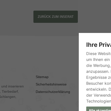
ZURÜCK ZUM INSERAT
Ihre Pri
Diese Websit
um Ihnen ein
die Werbung, 
anzupassen. 
Sitemap
AGB
Ergebnisse z
Besucher ko
Sicherheitshinweise
Kontakt
 und inserieren
entwickeln. 
 Tierbedarf,
Datenschutzerklärung
Impressum
der Verwend
Schlangen,
Technologien
Alle akzeptie