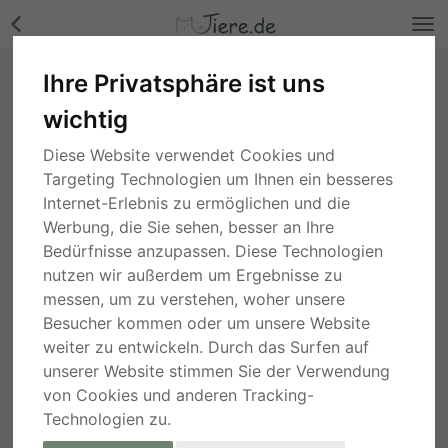
Ihre Privatsphäre ist uns
ANGEL - 45 cm - DRINGENDER NOTFALL!
wichtig
(aus dem Tierschutz /mit Video!), Mischling -
Hündin Bilder
Diese Website verwendet Cookies und
Nordrhein-Westfalen
, vor 5 Jahren
Targeting Technologien um Ihnen ein besseres
Internet-Erlebnis zu ermöglichen und die
Werbung, die Sie sehen, besser an Ihre
Bedürfnisse anzupassen. Diese Technologien
nutzen wir außerdem um Ergebnisse zu
messen, um zu verstehen, woher unsere
Besucher kommen oder um unsere Website
weiter zu entwickeln. Durch das Surfen auf
unserer Website stimmen Sie der Verwendung
von Cookies und anderen Tracking-
Technologien zu.