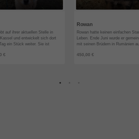
4
Niedersachsen
28844
Niedersachsen
Rowan
bt auf ihrer aktuellen Stelle in
Rowan hatte keinen einfachen Star
Kassel und entwickelt sich dort
Leben. Ende Juni wurde er gemei
Tag ein Stück weiter. Sie ist
mit seinen Brüdern in Rumänien au
s stubenrein, läuft Treppen
einem Feld gefunden – viel zu klei
0 €
450,00 €
mlos und gewöhnt sich immer ...
teilweise verletzt und von Würmern