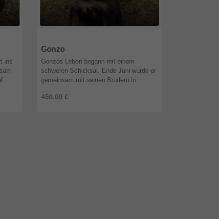
28844
Niedersachsen
28844
Niede
Gonzo
Merlin
t ins
Gonzos Leben begann mit einem
Merlin hat in
nsam
schweren Schicksal. Ende Juni wurde er
Lebenswochen 
f
gemeinsam mit seinen Brüdern in
ein kleiner W
n,
Rumänien auf einem Feld gefunden –
Juni wurde e
450,00 €
450,00 €
 ...
viel zu klein, teilweise verletzt und von
Brüdern in R
Wür ...
gefund ...