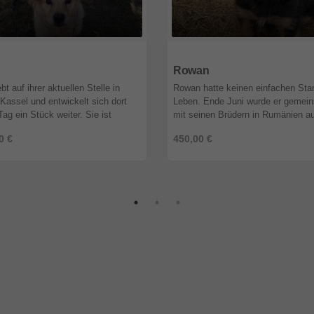
4
Niedersachsen
28844
Niedersachsen
Rowan
bt auf ihrer aktuellen Stelle in
Rowan hatte keinen einfachen Star
Kassel und entwickelt sich dort
Leben. Ende Juni wurde er gemei
Tag ein Stück weiter. Sie ist
mit seinen Brüdern in Rumänien au
s stubenrein, läuft Treppen
einem Feld gefunden – viel zu klei
0 €
450,00 €
mlos und gewöhnt sich immer ...
teilweise verletzt und von Würmern