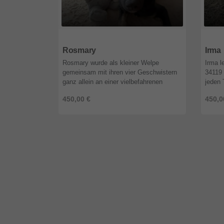
28844
Niedersachsen
2884
Rosmary
Irma
Rosmary wurde als kleiner Welpe
Irma le
gemeinsam mit ihren vier Geschwistern
34119 
ganz allein an einer vielbefahrenen
jeden 
Straße gefunden. Zum Glück konnten
bereit
450,00 €
450,0
sie rechtzeitig in Sicherheit gebracht w
proble
...