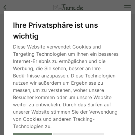
Ihre Privatsphäre ist uns
BERTI - 63 cm - JUNGER RÜDE IN NOT! (
wichtig
aus dem Tierschutz/mit Video), Mischling -
Rüde Bilder
Diese Website verwendet Cookies und
Nordrhein-Westfalen
, vor 5 Jahren
Targeting Technologien um Ihnen ein besseres
Internet-Erlebnis zu ermöglichen und die
Werbung, die Sie sehen, besser an Ihre
Bedürfnisse anzupassen. Diese Technologien
nutzen wir außerdem um Ergebnisse zu
messen, um zu verstehen, woher unsere
Besucher kommen oder um unsere Website
weiter zu entwickeln. Durch das Surfen auf
unserer Website stimmen Sie der Verwendung
von Cookies und anderen Tracking-
Technologien zu.