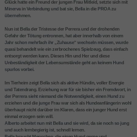
Glück hatte ein Freund der jungen Frau Mitleid, setzte sich mit
Minerva in Verbindung und bat sie, Bella in die PROA zu
übernehmen.
Nun ist Bella der Tristesse der Perrera und der drohenden
Gefahr der Tötung entronnen, hat aber innerhalb von einem
Jahr schon mehrfach ihr „Zuhause“ wechseln müssen, wurde
quasi behandelt wie ein zerbrochenes Spielzeug, dass einfach
entsorgt werden kann. Dieses Hin und Her und diese
Unbeständigkeit der Lebensumstände geht an keinem Hund
spurlos vorbei.
Im Tierheim zeigt Bella sich als aktive Hündin, voller Energie
und Tatendrang. Erziehung war für sie bisher ein Fremdwort, in
der Perrera sieht niemand die Notwendigkeit, einen Hund zu
erziehen und die junge Frau war sich als Hundeanfängerin wohl
überhaupt nicht darüber im Klaren, dass ein junger Hund erst
einmal erzogen sein will.
Alberto arbeitet nun mit Bella und sie wird, da sie noch so jung
und auch lernbegierig ist, schnell lernen.
Bella braucht Menschen, die einen Hund gerne und