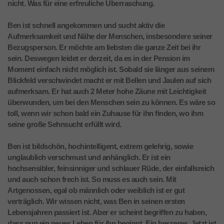
nicht. Was für eine erfreuliche Überraschung.
Ben ist schnell angekommen und sucht aktiv die
Aufmerksamkeit und Nähe der Menschen, insbesondere seiner
Bezugsperson. Er möchte am liebsten die ganze Zeit bei ihr
sein. Deswegen leidet er derzeit, da es in der Pension im
Moment einfach nicht möglich ist. Sobald sie länger aus seinem
Blickfeld verschwindet macht er mit Bellen und Jaulen auf sich
aufmerksam. Er hat auch 2 Meter hohe Zäune mit Leichtigkeit
überwunden, um bei den Menschen sein zu können. Es wäre so
toll, wenn wir schon bald ein Zuhause für ihn finden, wo ihm
seine große Sehnsucht erfüllt wird.
Ben ist bildschön, hochintelligent, extrem gelehrig, sowie
unglaublich verschmust und anhänglich. Er ist ein
hochsensibler, feinsinniger und schlauer Rüde, der einfallsreich
und auch schon frech ist. So muss es auch sein. Mit
Artgenossen, egal ob männlich oder weiblich ist er gut
verträglich. Wir wissen nicht, was Ben in seinen ersten
Lebensjahren passiert ist. Aber er scheint begriffen zu haben,
dass nun ein neues Leben für ihn beginnt. Ein besseres. Jetzt ist