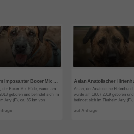
9
Saarland
66679
Saarland
Opium imposanter Boxer Mix wartet schon lange
, der Boxer Mix Rüde, wurde am
Aslan, der Anatolische Hirtenhund
2018 geboren und befindet sich im
wurde am 19.07.2019 geboren und
im Arry (F), ca. 85 km von
befindet sich im Tierheim Arry (F),
ücken. Hallo, ich bin Opium! 🥰
km von Saarbrücken. Aslan wurde 
nfrage
auf Anfrage
n ein wunderschöner 7 Jahre ...
Wachhund gehalten. Im Tierhei ...