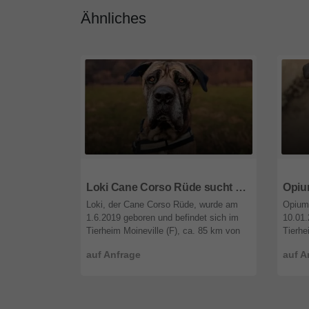
Ähnliches
66679
Saarland
6667
Loki Cane Corso Rüde sucht ein Zuhause
Loki, der Cane Corso Rüde, wurde am
Opium
1.6.2019 geboren und befindet sich im
10.01.
Tierheim Moineville (F), ca. 85 km von
Tierhe
Saarbrücken. Loki ist nach 2 Monaten
Saarbr
auf Anfrage
auf A
Vermittlung wieder im Tierheim ...
Ich bi