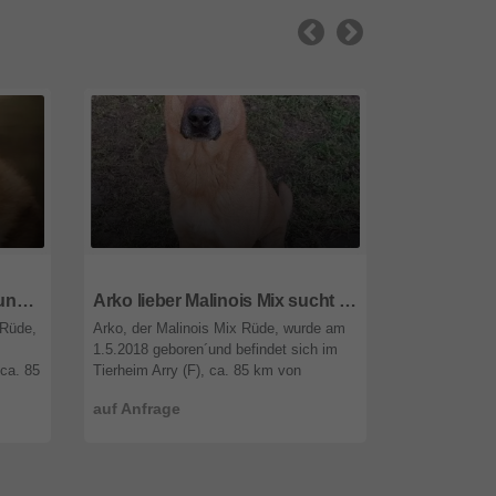
66679
Saarland
66679
Saarl
Aslan Anatolischer Hirtenhund braucht dringend ein Zuhause
Arko lieber Malinois Mix sucht immer noch ein Zuhause
 Rüde,
Arko, der Malinois Mix Rüde, wurde am
Novak, der G
1.5.2018 geboren´und befindet sich im
wurde am 19.
 ca. 85
Tierheim Arry (F), ca. 85 km von
befindet sich 
als
Saarbrücken. Arko ist ein wunderschöner
km von Saar
auf Anfrage
auf Anfrage
Malinois Mix Rüde, der seit meh ...
einer Beschl