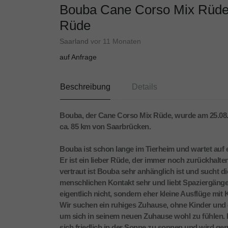
Bouba Cane Corso Mix Rüde 
Rüde
Saarland
vor 11 Monaten
auf Anfrage
Beschreibung
Details
Bouba, der Cane Corso Mix Rüde, wurde am 25.08.2
ca. 85 km von Saarbrücken.
Bouba ist schon lange im Tierheim und wartet auf 
Er ist ein lieber Rüde, der immer noch zurückhalte
vertraut ist Bouba sehr anhänglich ist und sucht 
menschlichen Kontakt sehr und liebt Spaziergäng
eigentlich nicht, sondern eher kleine Ausflüge mit
Wir suchen ein ruhiges Zuhause, ohne Kinder und 
um sich in seinem neuen Zuhause wohl zu fühlen. D
sich friedlich in der Sonne zu sonnen und wird ge