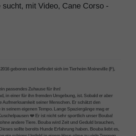
sucht, mit Video, Cane Corso -
016 geboren und befindet sich im Tierheim Moineville (F),
ein passendes Zuhause für ihn!
nd, in einer für ihn fremden Umgebung, ist. Sobald er aber
die Aufmerksamkeit seiner Menschen. Er schätzt den
e in seinem eigenen Tempo. Lange Spaziergänge mag er
 Kuschelpausen ❤️ Er ist nicht sehr sportlich unser Bouba!
ohne andere Tiere. Bouba wird Zeit und Geduld brauchen,
ieses sollte bereits Hunde Erfahrung haben. Bouba liebt es,
rne ein ruhiges Umfeld in einem Haus ohne zu viele Treppen