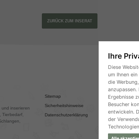
ZURÜCK ZUM INSERAT
Ihre Pri
Diese Websit
um Ihnen ein
die Werbung, 
anzupassen. 
Sitemap
AGB
Ergebnisse z
Besucher ko
Sicherheitshinweise
Kontakt
 und inserieren
entwickeln. 
 Tierbedarf,
Datenschutzerklärung
Impressum
der Verwend
Schlangen,
Technologien
Alle akzeptie