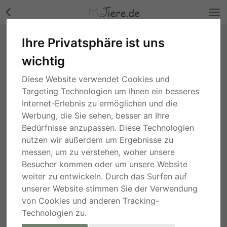
Ihre Privatsphäre ist uns
Csibesz - 65 cm - FREUNDLICHER RÜDE
wichtig
SUCHT ZUHAUSE! ( aus dem Tierschutz / mit
Video), Mischling - Rüde Bilder
Diese Website verwendet Cookies und
Nordrhein-Westfalen
, vor 5 Jahren
Targeting Technologien um Ihnen ein besseres
Internet-Erlebnis zu ermöglichen und die
Werbung, die Sie sehen, besser an Ihre
Bedürfnisse anzupassen. Diese Technologien
nutzen wir außerdem um Ergebnisse zu
messen, um zu verstehen, woher unsere
Besucher kommen oder um unsere Website
weiter zu entwickeln. Durch das Surfen auf
unserer Website stimmen Sie der Verwendung
von Cookies und anderen Tracking-
Technologien zu.