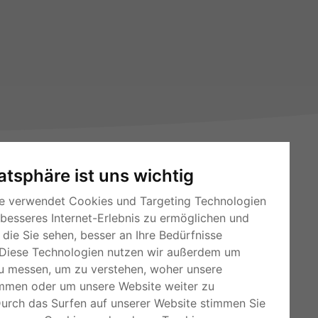
vatsphäre ist uns wichtig
e verwendet Cookies und Targeting Technologien
 besseres Internet-Erlebnis zu ermöglichen und
die Sie sehen, besser an Ihre Bedürfnisse
RSS-Feeds
Diese Technologien nutzen wir außerdem um
u messen, um zu verstehen, woher unsere
Für Webmaster
mmen oder um unsere Website weiter zu
Kleinanzeigen-Österreich
Durch das Surfen auf unserer Website stimmen Sie