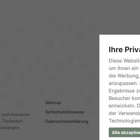
Ihre Pri
Diese Websit
um Ihnen ein
die Werbung, 
anzupassen. 
Ergebnisse z
Besucher ko
Sitemap
AGB
entwickeln. 
Sicherheitshinweise
Kontakt
der Verwend
 und inserieren
Technologien
 Tierbedarf,
Datenschutzerklärung
Impressum
Schlangen,
Alle akzeptie