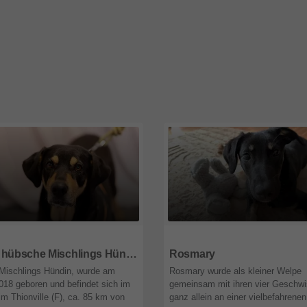
7
Saarland
28844
Niedersachsen
Jade hübsche Mischlings Hündin sucht immer noch ein Zuhause
Rosmary
Mischlings Hündin, wurde am
Rosmary wurde als kleiner Welpe
018 geboren und befindet sich im
gemeinsam mit ihren vier Geschwi
im Thionville (F), ca. 85 km von
ganz allein an einer vielbefahrenen