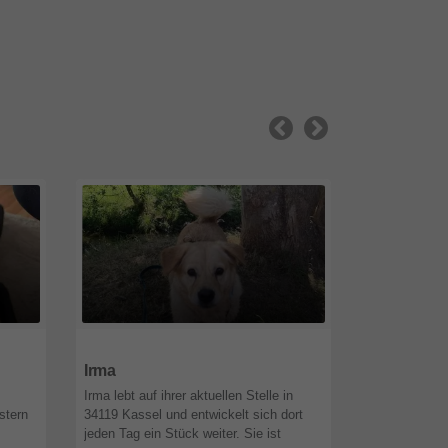
28844
Niedersachsen
58095
Nordr
Irma
Cocina
Irma lebt auf ihrer aktuellen Stelle in
SOS Vergessen
stern
34119 Kassel und entwickelt sich dort
Zweibeiner u
jeden Tag ein Stück weiter. Sie ist
Ich soll euch